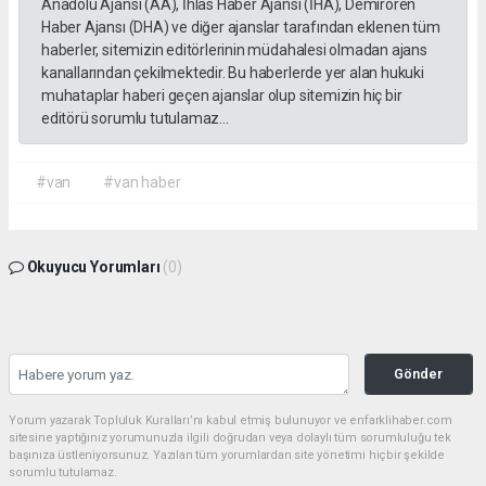
Anadolu Ajansı (AA), İhlas Haber Ajansı (İHA), Demirören
Haber Ajansı (DHA) ve diğer ajanslar tarafından eklenen tüm
haberler, sitemizin editörlerinin müdahalesi olmadan ajans
kanallarından çekilmektedir. Bu haberlerde yer alan hukuki
muhataplar haberi geçen ajanslar olup sitemizin hiç bir
editörü sorumlu tutulamaz...
#van
#van haber
Okuyucu Yorumları
(0)
Gönder
Yorum yazarak Topluluk Kuralları’nı kabul etmiş bulunuyor ve enfarklihaber.com
sitesine yaptığınız yorumunuzla ilgili doğrudan veya dolaylı tüm sorumluluğu tek
başınıza üstleniyorsunuz. Yazılan tüm yorumlardan site yönetimi hiçbir şekilde
sorumlu tutulamaz.