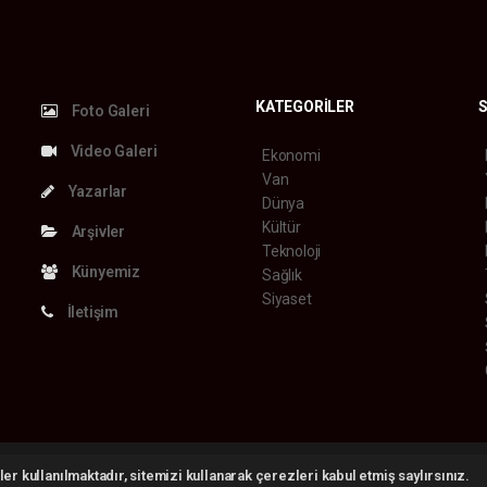
KATEGORİLER
S
Foto Galeri
Video Galeri
Ekonomi
Van
Yazarlar
Dünya
Kültür
Arşivler
Teknoloji
Künyemiz
Sağlık
Siyaset
İletişim
 2026 ©
haber yazılımı
haber paketi
haber scripti
haber yazılım
haber script
er kullanılmaktadır, sitemizi kullanarak çerezleri kabul etmiş saylırsınız.