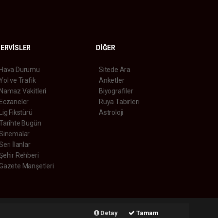
ERVİSLER
DİĞER
Hava Durumu
Sitede Ara
Yol ve Trafik
Anketler
Namaz Vakitleri
Biyografiler
Eczaneler
Rüya Tabirleri
Lig Fikstürü
Astroloji
Tarihte Bugün
Sinemalar
Seri İlanlar
Şehir Rehberi
Gazete Manşetleri
Haber Yazılımı:
Web Aksiyon ®
Detay
Tamam