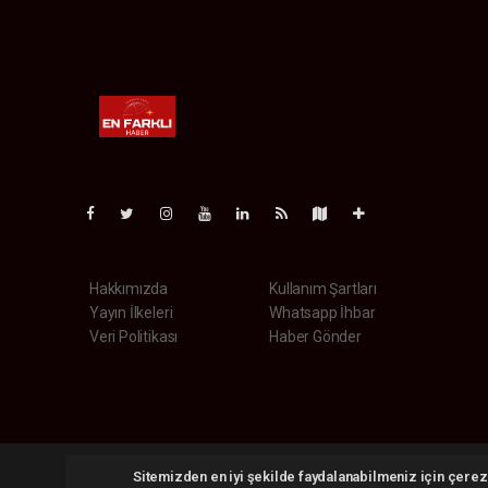
Pro-0.026
Hakkımızda
Kullanım Şartları
Yayın İlkeleri
Whatsapp İhbar
Veri Politikası
Haber Gönder
Enfarklihaber.com Tüm hakları saklı tutulmaktadır. Copyright
Sitemizden en iyi şekilde faydalanabilmeniz için çerezl