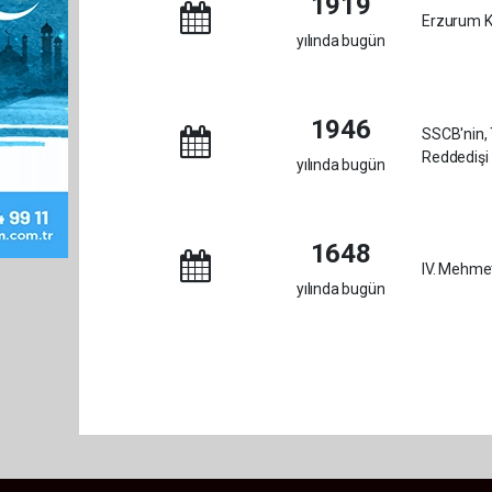
1919
Erzurum K
yılında bugün
1946
SSCB'nin, 
Reddedişi
yılında bugün
1648
IV. Mehmet
yılında bugün