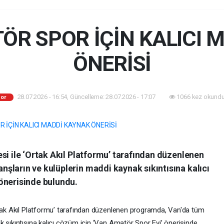
ÖR SPOR İÇİN KALICI 
ÖNERİSİ
28.07.2026 - 16:54, Güncelleme: 28.07.2026 - 17:07
1066 kez okundu
or
si ile ‘Ortak Akıl Platformu’ tarafından düzenlenen
şların ve kulüplerin maddi kaynak sıkıntısına kalıcı
önerisinde bulundu.
rtak Akıl Platformu’ tarafından düzenlenen programda, Van'da tüm
 sıkıntısına kalıcı çözüm için ‘Van Amatör Spor Evi’ önerisinde