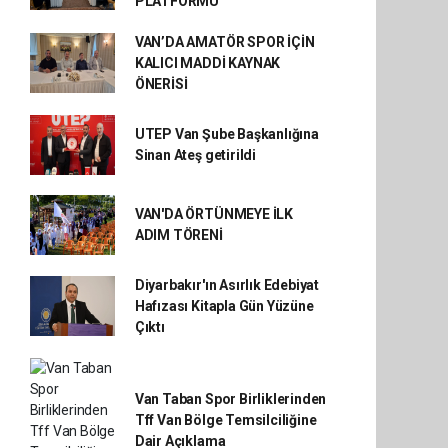
PLATFORMU’
VAN’DA AMATÖR SPOR İÇİN
KALICI MADDİ KAYNAK
ÖNERİSİ
UTEP Van Şube Başkanlığına
Sinan Ateş getirildi
VAN'DA ÖRTÜNMEYE İLK
ADIM TÖRENİ
Diyarbakır'ın Asırlık Edebiyat
Hafızası Kitapla Gün Yüzüne
Çıktı
Van Taban Spor Birliklerinden
Tff Van Bölge Temsilciliğine
Dair Açıklama