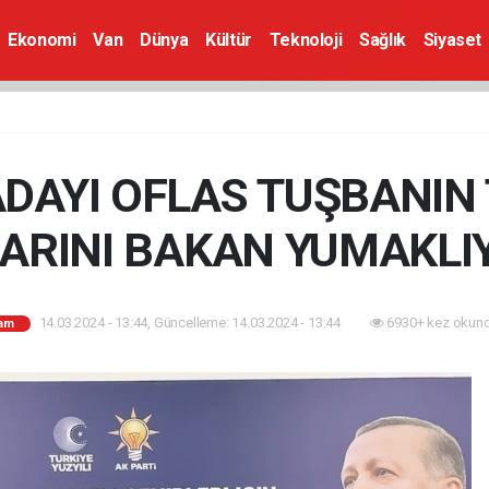
Ekonomi
Van
Dünya
Kültür
Teknoloji
Sağlık
Siyaset
DAYI OFLAS TUŞBANIN
RINI BAKAN YUMAKLIY
14.03.2024 - 13:44, Güncelleme: 14.03.2024 - 13:44
6930+ kez okund
am