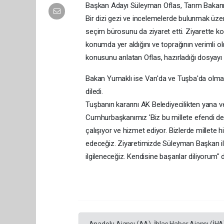
Başkan Adayı Süleyman Oflas, Tarım Bakanını
Bir dizi gezi ve incelemelerde bulunmak üz
seçim bürosunu da ziyaret etti. Ziyarette k
konumda yer aldığını ve toprağının verimli old
konusunu anlatan Oflas, hazırladığı dosyayı
Bakan Yumaklı ise Van'da ve Tuşba'da olmakt
diledi.
Tuşbanın kararını AK Belediyecilikten yana v
Cumhurbaşkanımız 'Biz bu millete efendi değil
çalışıyor ve hizmet ediyor. Bizlerde millete 
edeceğiz. Ziyaretimizde Süleyman Başkan ilçe
ilgileneceğiz. Kendisine başarılar diliyorum" d