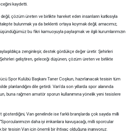
ceğini kaydetti.
la değil, çözüm üreten ve birlikte hareket eden insanların katkısıyla
ir talepte bulunmak ya da beklenti ortaya koymak değil; amacımız,
düşündüğümüz bu fikri kamuoyuyla paylaşmak ve ilgili kurumlarımızın
, paylaşıldıkça zenginleşir, destek gördükçe değer üretir. Şehirleri
. Şehirleri geliştiren, geleceği düşünen, çözüm üreten ve birlikte
Gücü Spor Kulübü Başkanı Taner Coşkun, hazırlanacak tesisin tüm
e planlandığını dile getirdi. Van'da son yıllarda spor alanında
şkun, buna rağmen amatör sporun kullanımına yönelik yeni tesislere
gösterdiğini, Van genelinde ise farklı branşlarda çok sayıda milli
orcularımızın daha iyi imkanlara kavuşacağı, milli sporcular
bir tesisin Van için önemli bir ihtiyaç olduğuna inanıyoruz.