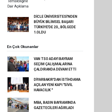
DİCLE ÜNİVERSİTESİ'NDEN
BÜYÜK BİLİMSEL BAŞARI
TÜRKİYE'DE 20., BÖLGEDE
1.OLDU
En Çok Okunanlar
VAN TSO ADAYI BAYRAM
SEÇİM ÇALIŞMALARINA
ÇALDIRANDA DEVAM ETTİ
DİYARBAKIR'DAN İSTİHDAMA
AÇILAN YENİ KAPI "SİVİL
HAVACILIK "
MBA, BASIN BAYRAMINDA
GAZETECİLERİ AĞIRLADI