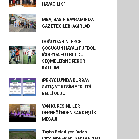
HAVACILIK "
MBA, BASIN BAYRAMINDA
GAZETECİLERİ AĞIRLADI
DOĞU'DA BİNLERCE
ÇOCUĞUN HAYALİ FUTBOL.
IĞDIR'DA FUTBOLCU
SEÇMELERİNE REKOR
KATILIM
İPEKYOLU'NDA KURBAN
SATIŞ VE KESİM YERLERİ
BELLİ OLDU
VAN KÜRESİNLİLER
DERNEĞİ’NDEN KARDEŞLİK
MESAJI
Tuşba Belediyesi’nden
Çiftçilere Fidan, Sebze Fidesi