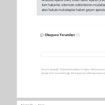
Anadolu Ajansı (AA), İhlas Haber Ajansı (İHA
tüm haberler, sitemizin editörlerinin müdaha
alan hukuki muhataplar haberi geçen ajanslar
Okuyucu Yorumları
(0)
Yorum yazarak Topluluk Kuralları’nı kabul etmiş bulun
dolaylı tüm sorumluluğu tek başınıza üstleniyorsunuz