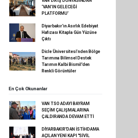
VAN’DA İŞ DÜNYASINDAN
‘VAN’IN GELECEĞİ
PLATFORMU’
Diyarbakır'ın Asırlık Edebiyat
Hafızası Kitapla Gün Yüzüne
Çıktı
Dicle Üniversitesi’nden Bölge
Tarımına Bilimsel Destek
Tarımın Kalbi Bismil'den
Renkli Görüntüler
En Çok Okunanlar
VAN TSO ADAYI BAYRAM
SEÇİM ÇALIŞMALARINA
ÇALDIRANDA DEVAM ETTİ
DİYARBAKIR'DAN İSTİHDAMA
AÇILAN YENİ KAPI "SİVİL