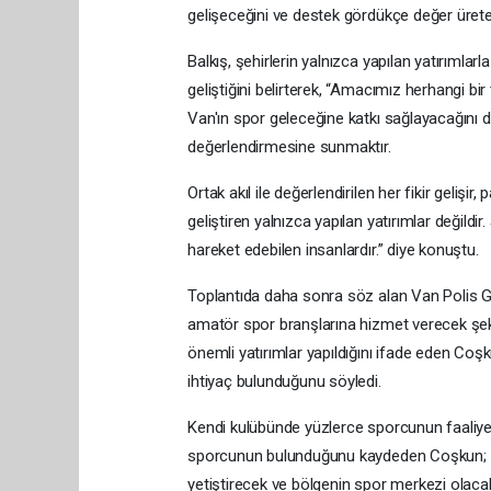
gelişeceğini ve destek gördükçe değer ürete
Balkış, şehirlerin yalnızca yapılan yatırımlar
geliştiğini belirterek, “Amacımız herhangi b
Van'ın spor geleceğine katkı sağlayacağını 
değerlendirmesine sunmaktır.
Ortak akıl ile değerlendirilen her fikir gelişir
geliştiren yalnızca yapılan yatırımlar değildir
hareket edebilen insanlardır.” diye konuştu.
Toplantıda daha sonra söz alan Van Polis 
amatör spor branşlarına hizmet verecek şekild
önemli yatırımlar yapıldığını ifade eden Co
ihtiyaç bulunduğunu söyledi.
Kendi kulübünde yüzlerce sporcunun faaliyet 
sporcunun bulunduğunu kaydeden Coşkun; “Sp
yetiştirecek ve bölgenin spor merkezi olacak 