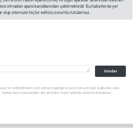
), Demirören Haber Ajansı (DHA) ve diğer ajanslar tarafından eklenen
lesi olmadan ajans kanallarından çekilmektedir. Bu haberlerde yer
 olup sitemizin hiç bir editörü sorumlu tutulamaz...
Gönder
uyor ve enfarklihaber.com sitesine yaptığınız yorumunuzla ilgili doğrudan veya
. Yazılan tüm yorumlardan site yönetimi hiçbir şekilde sorumlu tutulamaz.