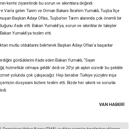
n kente ziyaretinde bu sorun ve sıkıntılara değindi.
ere Van'a gelen Tarım ve Orman Bakanı İbrahim Yumaklı, Tuşba İlçe
onuşan Başkan Adayı Oflas, Tuşba'nın Tarım alanında çok önemli bir
uğunu ifade etti. Bakan Yumaklı'ya, sorun ve sıkıntılar ile talepler
 Bakan Yumaklı'ya teslim etti.
an mutlu olduklarını belirterek Başkan Adayı Oflas'a başarılar
erdiğini gördüklerini ifade eden Bakan Yumaklı, "Sayın
, hizmetkâr olmaya geldik' dedi ve 20'yi yılı aşkın süredir bu şekilde
hizmet yolunda çok çalışacağız. Hep beraber Türkiye yüzyılını inşa
mizin dosyasını bizlere teslim etti. Bizde her sıkıntı ve sorunla
edi.
VAN HABERİ