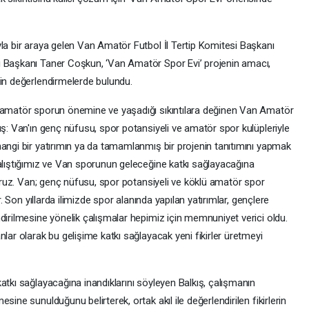
yla bir araya gelen Van Amatör Futbol İl Tertip Komitesi Başkanı
ü Başkanı Taner Coşkun, ‘Van Amatör Spor Evi’ projenin amacı,
kin değerlendirmelerde bulundu.
e amatör sporun önemine ve yaşadığı sıkıntılara değinen Van Amatör
ış: Van'ın genç nüfusu, spor potansiyeli ve amatör spor kulüpleriyle
hangi bir yatırımın ya da tamamlanmış bir projenin tanıtımını yapmak
çalıştığımız ve Van sporunun geleceğine katkı sağlayacağına
iyoruz. Van; genç nüfusu, spor potansiyeli ve köklü amatör spor
r. Son yıllarda ilimizde spor alanında yapılan yatırımlar, gençlere
dirilmesine yönelik çalışmalar hepimiz için memnuniyet verici oldu.
lar olarak bu gelişime katkı sağlayacak yeni fikirler üretmeyi
atkı sağlayacağına inandıklarını söyleyen Balkış, çalışmanın
ine sunulduğunu belirterek, ortak akıl ile değerlendirilen fikirlerin