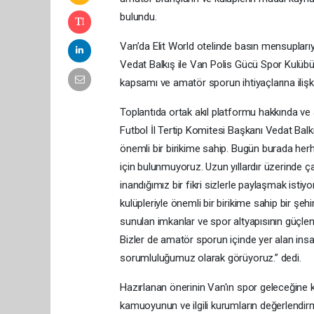
bulundu.
Van’da Elit World otelinde basın mensupları
Vedat Balkış ile Van Polis Gücü Spor Kulüb
kapsamı ve amatör sporun ihtiyaçlarına iliş
Toplantıda ortak akıl platformu hakkında v
Futbol İl Tertip Komitesi Başkanı Vedat Balk
önemli bir birikime sahip. Bugün burada her
için bulunmuyoruz. Uzun yıllardır üzerinde 
inandığımız bir fikri sizlerle paylaşmak ist
kulüpleriyle önemli bir birikime sahip bir şehi
sunulan imkanlar ve spor altyapısının güçlen
Bizler de amatör sporun içinde yer alan insan
sorumluluğumuz olarak görüyoruz.” dedi.
Hazırlanan önerinin Van'ın spor geleceğine k
kamuoyunun ve ilgili kurumların değerlendirmes