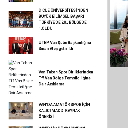
DİCLE ÜNİVERSİTESİ'NDEN
BÜYÜK BİLİMSEL BAŞARI
TÜRKİYE'DE 20., BÖLGEDE
1.OLDU
UTEP Van Şube Başkanlığına
Sinan Ateş getirildi
Van Taban Spor Birliklerinden
Tff Van Bölge Temsilciliğine
Dair Açıklama
VAN’DA AMATÖR SPOR İÇİN
KALICI MADDİ KAYNAK
ÖNERİSİ