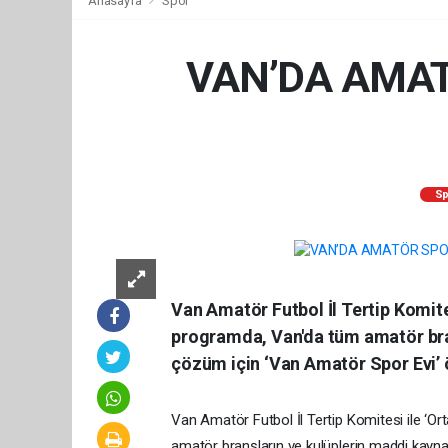
Anasayfa
Spor
VAN’DA AMAT
Sp
Van Amatör Futbol İl Tertip Komite
programda, Van'da tüm amatör bran
çözüm için ‘Van Amatör Spor Evi’ 
Van Amatör Futbol İl Tertip Komitesi ile ‘O
amatör branşların ve kulüplerin maddi kaynak