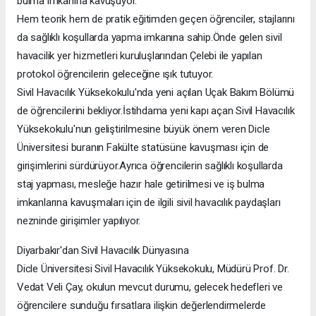
bulma imkanına kavuşuyor.
Hem teorik hem de pratik eğitimden geçen öğrenciler, stajlarını
da sağlıklı koşullarda yapma imkanına sahip.Önde gelen sivil
havacilik yer hizmetleri kuruluşlarından Çelebi ile yapılan
protokol öğrencilerin geleceğine ışık tutuyor.
Sivil Havacılık Yüksekokulu'nda yeni açılan Uçak Bakım Bölümü
de öğrencilerini bekliyor.İstihdama yeni kapı açan Sivil Havacılık
Yüksekokulu'nun geliştirilmesine büyük önem veren Dicle
Üniversitesi buranın Fakülte statüsüne kavuşması için de
girişimlerini sürdürüyor.Ayrıca öğrencilerin sağlıklı koşullarda
staj yapması, mesleğe hazır hale getirilmesi ve iş bulma
imkanlarına kavuşmaları için de ilgili sivil havacılık paydaşları
nezninde girişimler yapılıyor.
Diyarbakır'dan Sivil Havacılık Dünyasına
Dicle Üniversitesi Sivil Havacılık Yüksekokulu, Müdürü Prof. Dr.
Vedat Veli Çay, okulun mevcut durumu, gelecek hedefleri ve
öğrencilere sunduğu fırsatlara ilişkin değerlendirmelerde