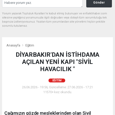
Gönder
Yorum yazarak Topluluk Kuralları’nı kabul etmiş bulunuyor ve enfarklihaber.com
sitesine yaptığınız yorumunuzla ilgili doğrudan veya dolaylı tüm sorumluluğu tek
başınıza üstleniyorsunuz. Yazılan tüm yorumlardan site yönetimi hiçbir şekilde
sorumlu tutulamaz.
Anasayfa
Eğitim
DİYARBAKIR'DAN İSTİHDAMA
AÇILAN YENİ KAPI "SİVİL
HAVACILIK "
EĞITIM
26.06.2026 - 19:56, Güncelleme: 27.06.2026 - 17:21
11570+ kez okundu.
Çağımızın gözde mesleklerinden olan Sivil