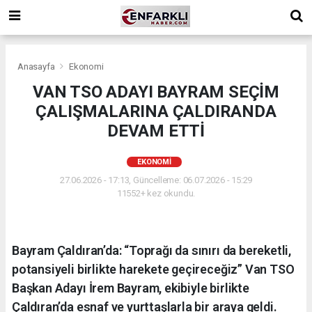
Anasayfa
Ekonomi
VAN TSO ADAYI BAYRAM SEÇİM
ÇALIŞMALARINA ÇALDIRANDA
DEVAM ETTİ
EKONOMI
27.06.2026 - 17:13, Güncelleme: 06.07.2026 - 15:29
11552+ kez okundu.
Bayram Çaldıran’da: “Toprağı da sınırı da bereketli,
potansiyeli birlikte harekete geçireceğiz” Van TSO
Başkan Adayı İrem Bayram, ekibiyle birlikte
Çaldıran’da esnaf ve yurttaşlarla bir araya geldi.