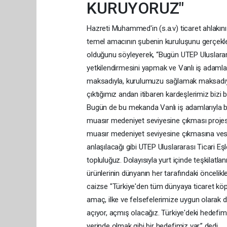
KURUYORUZ"
Hazreti Muhammed'in (s.a.v) ticaret ahlakını 
temel amacının şubenin kuruluşunu gerçekleşti
olduğunu söyleyerek, “Bugün UTEP Uluslarara
yetkilendirmesini yapmak ve Vanlı iş adamlar
maksadıyla, kurulumuzu sağlamak maksadıyla
çıktığımız andan itibaren kardeşlerimiz bizi 
Bugün de bu mekanda Vanlı iş adamlarıyla b
muasır medeniyet seviyesine çıkması projesin
muasır medeniyet seviyesine çıkmasına vesil
anlaşılacağı gibi UTEP Uluslararası Ticari Eşl
topluluğuz. Dolayısıyla yurt içinde teşkilat
ürünlerinin dünyanın her tarafındaki öncelikl
caizse "Türkiye'den tüm dünyaya ticaret köp
amaç, ilke ve felsefelerimize uygun olarak 
açıyor, açmış olacağız. Türkiye'deki hedef
yerinde olmak gibi bir hedefimiz var.” dedi.