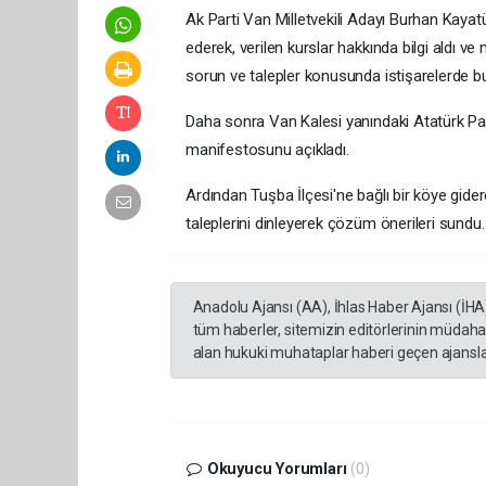
Ak Parti Van Milletvekili Adayı Burhan Kayat
ederek, verilen kurslar hakkında bilgi aldı v
sorun ve talepler konusunda istişarelerde b
Daha sonra Van Kalesi yanındaki Atatürk Par
manifestosunu açıkladı.
Ardından Tuşba İlçesi'ne bağlı bir köye gidere
taleplerini dinleyerek çözüm önerileri sundu.
Anadolu Ajansı (AA), İhlas Haber Ajansı (İHA
tüm haberler, sitemizin editörlerinin müdaha
alan hukuki muhataplar haberi geçen ajanslar
Okuyucu Yorumları
(0)