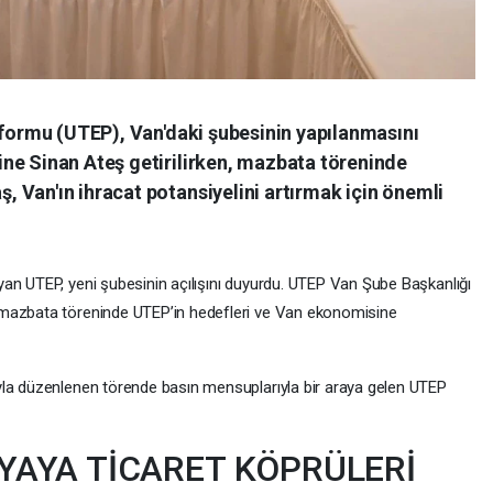
tformu (UTEP), Van'daki şubesinin yapılanmasını
ne Sinan Ateş getirilirken, mazbata töreninde
 Van'ın ihracat potansiyelini artırmak için önemli
an UTEP, yeni şubesinin açılışını duyurdu. UTEP Van Şube Başkanlığı
 mazbata töreninde UTEP’in hedefleri ve Van ekonomisine
yla düzenlenen törende basın mensuplarıyla bir araya gelen UTEP
YAYA TİCARET KÖPRÜLERİ