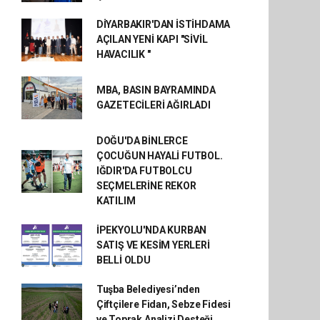
DİYARBAKIR'DAN İSTİHDAMA
AÇILAN YENİ KAPI "SİVİL
HAVACILIK "
MBA, BASIN BAYRAMINDA
GAZETECİLERİ AĞIRLADI
DOĞU'DA BİNLERCE
ÇOCUĞUN HAYALİ FUTBOL.
IĞDIR'DA FUTBOLCU
SEÇMELERİNE REKOR
KATILIM
İPEKYOLU'NDA KURBAN
SATIŞ VE KESİM YERLERİ
BELLİ OLDU
Tuşba Belediyesi’nden
Çiftçilere Fidan, Sebze Fidesi
ve Toprak Analizi Desteği