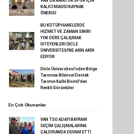
VAN’DA AMATÖR SPOR İÇİN
KALICI MADDİ KAYNAK
ÖNERİSİ
BU KÜTÜPHANELERDE
HİZMET VE ZAMAN SINIRI
YOK DERS ÇALIŞMAK
İSTEYENLERİ DİCLE
ÜNİVERSİTESİ'NE AKIN AKIN
EDİYOR
Dicle Üniversitesi’nden Bölge
Tarımına Bilimsel Destek
Tarımın Kalbi Bismil'den
Renkli Görüntüler
En Çok Okunanlar
VAN TSO ADAYI BAYRAM
SEÇİM ÇALIŞMALARINA
ÇALDIRANDA DEVAM ETTİ