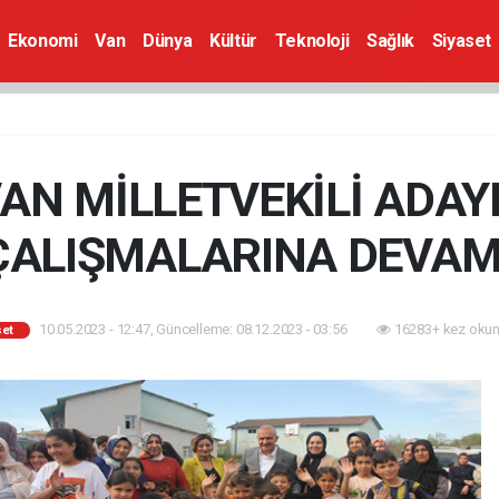
Ekonomi
Van
Dünya
Kültür
Teknoloji
Sağlık
Siyaset
VAN MİLLETVEKİLİ ADAY
ÇALIŞMALARINA DEVAM
10.05.2023 - 12:47, Güncelleme: 08.12.2023 - 03:56
16283+ kez okun
set