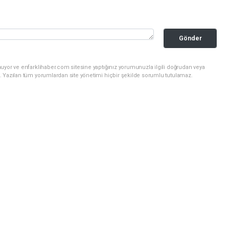
Gönder
uyor ve enfarklihaber.com sitesine yaptığınız yorumunuzla ilgili doğrudan veya
. Yazılan tüm yorumlardan site yönetimi hiçbir şekilde sorumlu tutulamaz.