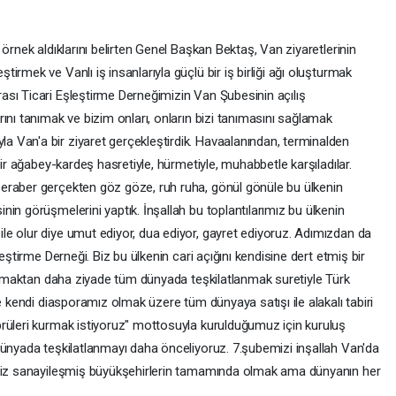
örnek aldıklarını belirten Genel Başkan Bektaş, Van ziyaretlerinin
rmek ve Vanlı iş insanlarıyla güçlü bir iş birliği ağı oluşturmak
sı Ticari Eşleştirme Derneğimizin Van Şubesinin açılış
ını tanımak ve bizim onları, onların bizi tanımasını sağlamak
 Van'a bir ziyaret gerçekleştirdik. Havaalanından, terminalden
bir ağabey-kardeş hasretiyle, hürmetiyle, muhabbetle karşıladılar.
eraber gerçekten göz göze, ruh ruha, gönül gönüle bu ülkenin
in görüşmelerini yaptık. İnşallah bu toplantılarımız bu ülkenin
e olur diye umut ediyor, dua ediyor, gayret ediyoruz. Adımızdan da
eştirme Derneği. Biz bu ülkenin cari açığını kendisine dert etmiş bir
lanmaktan daha ziyade tüm dünyada teşkilatlanmak suretiyle Türk
e kendi diasporamız olmak üzere tüm dünyaya satışı ile alakalı tabiri
rüleri kurmak istiyoruz" mottosuyla kurulduğumuz için kuruluş
dünyada teşkilatlanmayı daha önceliyoruz. 7.şubemizi inşallah Van'da
imiz sanayileşmiş büyükşehirlerin tamamında olmak ama dünyanın her