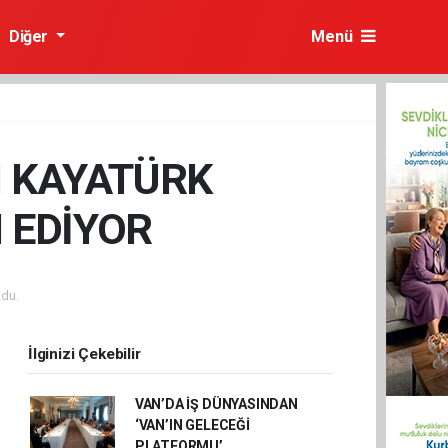
Diğer
Menü
I KAYATÜRK
 EDİYOR
du.
İlginizi Çekebilir
VAN’DA İŞ DÜNYASINDAN
‘VAN’IN GELECEĞİ
PLATFORMU’