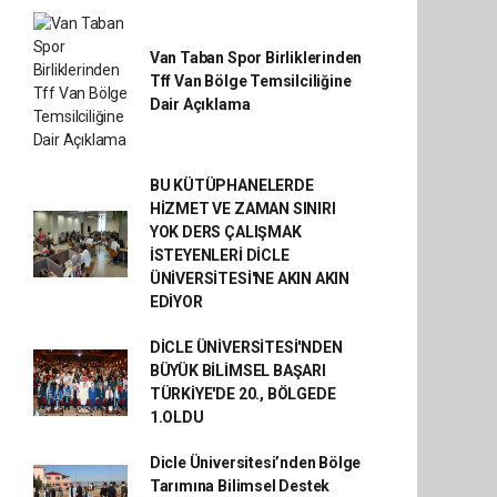
Van Taban Spor Birliklerinden
Tff Van Bölge Temsilciliğine
Dair Açıklama
BU KÜTÜPHANELERDE
HİZMET VE ZAMAN SINIRI
YOK DERS ÇALIŞMAK
İSTEYENLERİ DİCLE
ÜNİVERSİTESİ'NE AKIN AKIN
EDİYOR
DİCLE ÜNİVERSİTESİ'NDEN
BÜYÜK BİLİMSEL BAŞARI
TÜRKİYE'DE 20., BÖLGEDE
1.OLDU
Dicle Üniversitesi’nden Bölge
Tarımına Bilimsel Destek