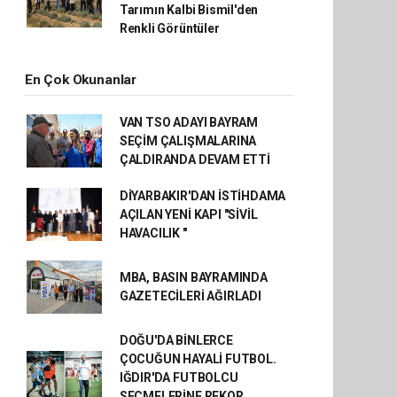
Tarımın Kalbi Bismil'den
Renkli Görüntüler
En Çok Okunanlar
VAN TSO ADAYI BAYRAM
SEÇİM ÇALIŞMALARINA
ÇALDIRANDA DEVAM ETTİ
DİYARBAKIR'DAN İSTİHDAMA
AÇILAN YENİ KAPI "SİVİL
HAVACILIK "
MBA, BASIN BAYRAMINDA
GAZETECİLERİ AĞIRLADI
DOĞU'DA BİNLERCE
ÇOCUĞUN HAYALİ FUTBOL.
IĞDIR'DA FUTBOLCU
SEÇMELERİNE REKOR