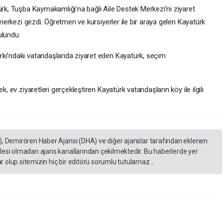
ürk, Tuşba Kaymakamlığı’na bağlı Aile Destek Merkezi’ni ziyaret
e merkezi gezdi. Öğretmen ve kursiyerler ile bir araya gelen Kayatürk
ulundu.
kı’ndaki vatandaşlarıda ziyaret eden Kayatürk, seçim
k, ev ziyaretleri gerçekleştiren Kayatürk vatandaşların köy ile ilgili
), Demirören Haber Ajansı (DHA) ve diğer ajanslar tarafından eklenen
lesi olmadan ajans kanallarından çekilmektedir. Bu haberlerde yer
 olup sitemizin hiç bir editörü sorumlu tutulamaz...