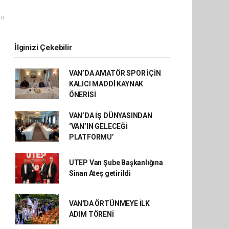
u.
İlginizi Çekebilir
VAN’DA AMATÖR SPOR İÇİN
KALICI MADDİ KAYNAK
ÖNERİSİ
VAN’DA İŞ DÜNYASINDAN
‘VAN’IN GELECEĞİ
PLATFORMU’
UTEP Van Şube Başkanlığına
Sinan Ateş getirildi
VAN'DA ÖRTÜNMEYE İLK
ADIM TÖRENİ