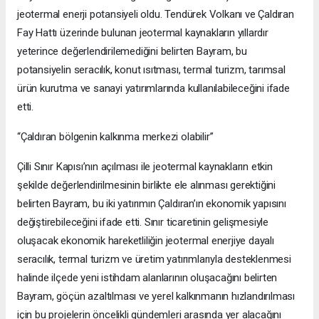
jeotermal enerji potansiyeli oldu. Tendürek Volkanı ve Çaldıran
Fay Hattı üzerinde bulunan jeotermal kaynakların yıllardır
yeterince değerlendirilemediğini belirten Bayram, bu
potansiyelin seracılık, konut ısıtması, termal turizm, tarımsal
ürün kurutma ve sanayi yatırımlarında kullanılabileceğini ifade
etti.
“Çaldıran bölgenin kalkınma merkezi olabilir”
Çilli Sınır Kapısı’nın açılması ile jeotermal kaynakların etkin
şekilde değerlendirilmesinin birlikte ele alınması gerektiğini
belirten Bayram, bu iki yatırımın Çaldıran’ın ekonomik yapısını
değiştirebileceğini ifade etti. Sınır ticaretinin gelişmesiyle
oluşacak ekonomik hareketliliğin jeotermal enerjiye dayalı
seracılık, termal turizm ve üretim yatırımlarıyla desteklenmesi
halinde ilçede yeni istihdam alanlarının oluşacağını belirten
Bayram, göçün azaltılması ve yerel kalkınmanın hızlandırılması
için bu projelerin öncelikli gündemleri arasında yer alacağını