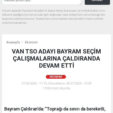
Yorum yazarak Topluluk Kuralları’nı kabul etmiş bulunuyor ve enfarklihaber.com
sitesine yaptığınız yorumunuzla ilgili doğrudan veya dolaylı tüm sorumluluğu tek
başınıza üstleniyorsunuz. Yazılan tüm yorumlardan site yönetimi hiçbir şekilde
sorumlu tutulamaz.
Anasayfa
Ekonomi
VAN TSO ADAYI BAYRAM SEÇİM
ÇALIŞMALARINA ÇALDIRANDA
DEVAM ETTİ
EKONOMI
27.06.2026 - 17:13, Güncelleme: 06.07.2026 - 15:29
11552+ kez okundu.
Bayram Çaldıran’da: “Toprağı da sınırı da bereketli,