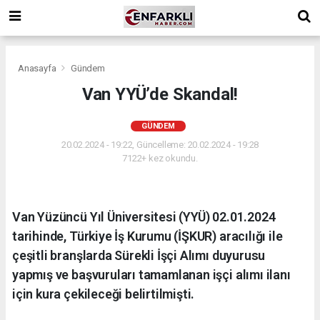
Anasayfa
Gündem
Van YYÜ’de Skandal!
GÜNDEM
20.02.2024 - 19:22, Güncelleme: 20.02.2024 - 19:28
7122+ kez okundu.
Van Yüzüncü Yıl Üniversitesi (YYÜ) 02.01.2024
tarihinde, Türkiye İş Kurumu (İŞKUR) aracılığı ile
çeşitli branşlarda Sürekli İşçi Alımı duyurusu
yapmış ve başvuruları tamamlanan işçi alımı ilanı
için kura çekileceği belirtilmişti.