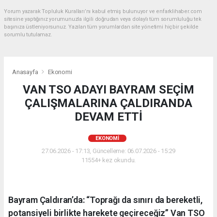
Yorum yazarak Topluluk Kuralları’nı kabul etmiş bulunuyor ve enfarklihaber.com
sitesine yaptığınız yorumunuzla ilgili doğrudan veya dolaylı tüm sorumluluğu tek
başınıza üstleniyorsunuz. Yazılan tüm yorumlardan site yönetimi hiçbir şekilde
sorumlu tutulamaz.
Anasayfa
Ekonomi
VAN TSO ADAYI BAYRAM SEÇİM
ÇALIŞMALARINA ÇALDIRANDA
DEVAM ETTİ
EKONOMI
27.06.2026 - 17:13, Güncelleme: 06.07.2026 - 15:29
11554+ kez okundu.
Bayram Çaldıran’da: “Toprağı da sınırı da bereketli,
potansiyeli birlikte harekete geçireceğiz” Van TSO