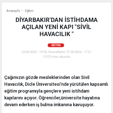
Anasayfa
Eğitim
DİYARBAKIR'DAN İSTİHDAMA
AÇILAN YENİ KAPI "SİVİL
HAVACILIK "
EĞITIM
26.06.2026 - 19:56, Güncelleme: 27.06.2026 - 17:21
11572+ kez okundu.
Çağımızın gözde mesleklerinden olan Sivil
Havacılık, Dicle Üniversitesi’nde yürütülen kapsamlı
eğitim programıyla gençlere yeni istihdam
kapılarını açıyor. Öğrenciler,üniversite hayatına
devam ederken iş bulma imkanına kavuşuyor.