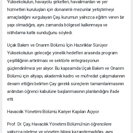
Yüksekokulun, havayolu şirketleri, havalimanları ve yer
hizmetleri kuruluşları için donanımlı mezunlar yetiştirmeyi
amaçladığını vurgulayan Çay, kurumun yalnızca eğitim veren bir
yapı olmadığını, aynı zamanda bölgesel kalkınmaya ve
istihdama katkı sunduğunu söyledi.
Uçak Bakım ve Onarım Bölümü İçin Hazırlıklar Sürüyor
Yüksekokulun geleceğe yönelik hedefleri arasında program
çeşitliliğinin artırılması ve sektörle entegrasyonun
güçlendirilmesi yer alıyor. Bu kapsamda Uçak Bakım ve Onarım
Bölümü için altyapı, akademik kadro ve müfredat çalışmalarının
devam ettiğini belirten Çay gerekli süreçlerin tamamlanmasının
ardından öğrenci kabulüne başlanmasının planlandığını ifade
etti.
Havacılık Yönetimi Bölümü Kariyer Kapıları Açıyor
Prof. Dr. Çay, Havacılık Yönetimi Bölümü’nün öğrencilere
yalnızca işletme ve yönetim bilgisi kazandırmadığını, aynı