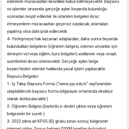
edenlerin müracaatları kesinlikle kabul edilmeyecektir. Başvuru
ve işlemler sırasında gerçeğe aykırı beyanda bulunduğu
sonradan tespit edilenler ile istenilen belgeleri ibraz
etmeyenlerin müracaatları geçersiz sayılacak, atamaları
yapılmış olsa dahi iptal edilecektir.
4- Yerleşmeye hak kazanan adaylardan, daha sonra beyanda
bulundukları belgelerin (öğrenim belgesi, istenen unvanlar için
deneyim ve/veya eğitim, kurs belgeleri) asıllarının veya onaylı
suretlerinin ibrazı istenecektir. Gerçeğe aykırı belge
beyan/teslim edenler hakkında yasal işlem yapılacaktır.
Başvuru Belgeleri
1- İş Talep Başvuru Formu (“www.yyu.edu.tr” sayfasından
ulaşılabilecek başvuru formu bilgisayar ortamında eksiksiz
olarak doldurulacaktır.)
2- Öğrenim Belgesi (barkotlu e-devlet çıktısı veya öğrenim
belgesinin bir sureti )
3- 2022 yılına ait KPSS (B) grubu sınav sonuç belgesinin
internet çıktısı. Sonuç belgesi ÖSYM kayıtları ile kontrol