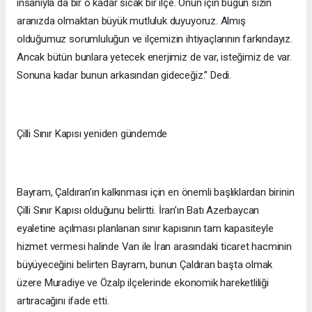
insanıyla da bir o kadar sıcak bir ilçe. Onun için bugün sizin
aranızda olmaktan büyük mutluluk duyuyoruz. Almış
olduğumuz sorumluluğun ve ilçemizin ihtiyaçlarının farkındayız.
Ancak bütün bunlara yetecek enerjimiz de var, isteğimiz de var.
Sonuna kadar bunun arkasından gideceğiz.” Dedi.
Çilli Sınır Kapısı yeniden gündemde
Bayram, Çaldıran’ın kalkınması için en önemli başlıklardan birinin
Çilli Sınır Kapısı olduğunu belirtti. İran’ın Batı Azerbaycan
eyaletine açılması planlanan sınır kapısının tam kapasiteyle
hizmet vermesi halinde Van ile İran arasındaki ticaret hacminin
büyüyeceğini belirten Bayram, bunun Çaldıran başta olmak
üzere Muradiye ve Özalp ilçelerinde ekonomik hareketliliği
artıracağını ifade etti.