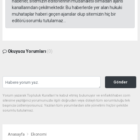
haberler, sitemizin editörlerinin müdahalesi olmadan ajans
kanallarından çekilmektedir. Bu haberlerde yer alan hukuki
muhataplar haberi geçen ajanslar olup sitemizin hiç bir
editörü sorumlu tutulamaz...
Okuyucu Yorumları
(0)
Gönder
Yorum yazarak Topluluk Kuralları’nı kabul etmiş bulunuyor ve enfarklihaber.com
sitesine yaptığınız yorumunuzla ilgili doğrudan veya dolaylı tüm sorumluluğu tek
başınıza üstleniyorsunuz. Yazılan tüm yorumlardan site yönetimi hiçbir şekilde
sorumlu tutulamaz.
Anasayfa
Ekonomi