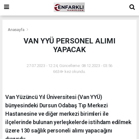
Anasayfa
VAN YYÜ PERSONEL ALIMI
YAPACAK
27.07.2023 - 12:24, Güncelleme: 08.12.2023 - 03:56
6634+ kez okundu.
Van Yüzüncü Yıl Üniversitesi (Van YYÜ)
bünyesindeki Dursun Odabaş Tıp Merkezi
Hastanesine ve diğer merkezi birimleri ile
ilçelerinde bulunan yerleşkelerde istihdam edilmek
üzere 130 sağlık personeli alımı yapacağını
duyurdu.