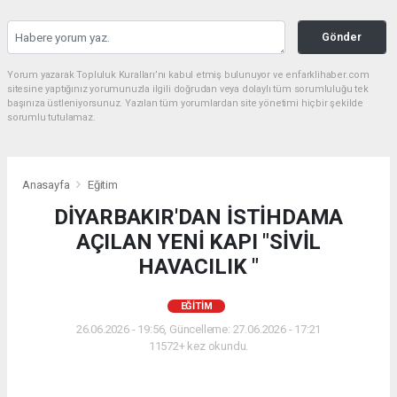
Gönder
Yorum yazarak Topluluk Kuralları’nı kabul etmiş bulunuyor ve enfarklihaber.com
sitesine yaptığınız yorumunuzla ilgili doğrudan veya dolaylı tüm sorumluluğu tek
başınıza üstleniyorsunuz. Yazılan tüm yorumlardan site yönetimi hiçbir şekilde
sorumlu tutulamaz.
Anasayfa
Eğitim
DİYARBAKIR'DAN İSTİHDAMA
AÇILAN YENİ KAPI "SİVİL
HAVACILIK "
EĞITIM
26.06.2026 - 19:56, Güncelleme: 27.06.2026 - 17:21
11572+ kez okundu.