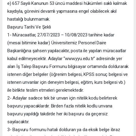
e) 657 Sayılı Kanunun 53 üncü maddesi hükümleri saklı kalmak
kaydıyla, görevini devamlı yapmasına engel olabilecek akıl
hastalığı bulunmamak.
Başvuru Tarihi Ve Şekli
1- Müracaatlar, 27/07/2023 – 10/08/2023 tarihine kadar
(mesai bitimine kadar) Üniversitemiz Personel Daire
Başkanlığına şahsen yapılacaktır, posta ile yapılan müracaatlar
kabul edilmeyecektir. Adaylar “www.yyu.edu.tr” adresinde yer
alan İş Talep Başvuru Formunu bilgisayar ortamında doldurarak
istenen diğer belgeler (öğrenim belgesi, KPSS sonuç belgesi ve
istenen unvanlar için deneyim belgesi, eğitim, kurs belgesi vb.)
ile birlikte teslim etmeleri gerekmektedir.
2- Adaylar sadece tek bir unvan için nitelik kodu belirterek
başvuru yapacaklardır. Birden fazla nitelik kodlu unvana
başvuru yapıldığı takdirde her iki başvuru da geçersiz
sayılacaktır.
3- Başvuru formunu hatalı dolduran ya da eksik belge ibraz