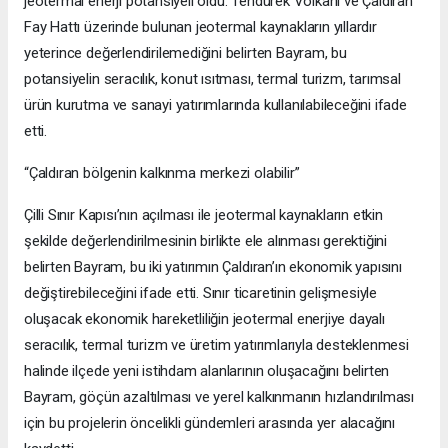
jeotermal enerji potansiyeli oldu. Tendürek Volkanı ve Çaldıran
Fay Hattı üzerinde bulunan jeotermal kaynakların yıllardır
yeterince değerlendirilemediğini belirten Bayram, bu
potansiyelin seracılık, konut ısıtması, termal turizm, tarımsal
ürün kurutma ve sanayi yatırımlarında kullanılabileceğini ifade
etti.
“Çaldıran bölgenin kalkınma merkezi olabilir”
Çilli Sınır Kapısı’nın açılması ile jeotermal kaynakların etkin
şekilde değerlendirilmesinin birlikte ele alınması gerektiğini
belirten Bayram, bu iki yatırımın Çaldıran’ın ekonomik yapısını
değiştirebileceğini ifade etti. Sınır ticaretinin gelişmesiyle
oluşacak ekonomik hareketliliğin jeotermal enerjiye dayalı
seracılık, termal turizm ve üretim yatırımlarıyla desteklenmesi
halinde ilçede yeni istihdam alanlarının oluşacağını belirten
Bayram, göçün azaltılması ve yerel kalkınmanın hızlandırılması
için bu projelerin öncelikli gündemleri arasında yer alacağını