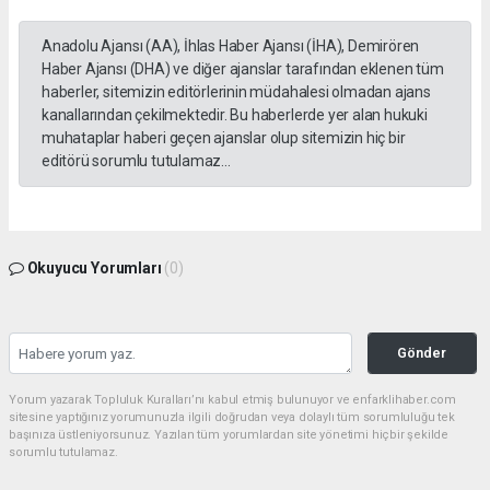
Anadolu Ajansı (AA), İhlas Haber Ajansı (İHA), Demirören
Haber Ajansı (DHA) ve diğer ajanslar tarafından eklenen tüm
haberler, sitemizin editörlerinin müdahalesi olmadan ajans
kanallarından çekilmektedir. Bu haberlerde yer alan hukuki
muhataplar haberi geçen ajanslar olup sitemizin hiç bir
editörü sorumlu tutulamaz...
Okuyucu Yorumları
(0)
Gönder
Yorum yazarak Topluluk Kuralları’nı kabul etmiş bulunuyor ve enfarklihaber.com
sitesine yaptığınız yorumunuzla ilgili doğrudan veya dolaylı tüm sorumluluğu tek
başınıza üstleniyorsunuz. Yazılan tüm yorumlardan site yönetimi hiçbir şekilde
sorumlu tutulamaz.