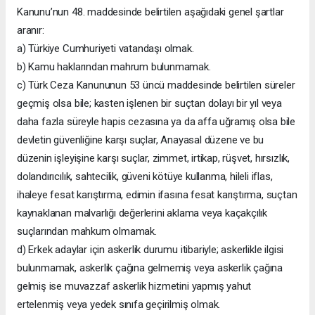
Kanunu’nun 48. maddesinde belirtilen aşağıdaki genel şartlar
aranır:
a) Türkiye Cumhuriyeti vatandaşı olmak.
b) Kamu haklarından mahrum bulunmamak.
c) Türk Ceza Kanununun 53 üncü maddesinde belirtilen süreler
geçmiş olsa bile; kasten işlenen bir suçtan dolayı bir yıl veya
daha fazla süreyle hapis cezasına ya da affa uğramış olsa bile
devletin güvenliğine karşı suçlar, Anayasal düzene ve bu
düzenin işleyişine karşı suçlar, zimmet, irtikap, rüşvet, hırsızlık,
dolandırıcılık, sahtecilik, güveni kötüye kullanma, hileli iflas,
ihaleye fesat karıştırma, edimin ifasına fesat karıştırma, suçtan
kaynaklanan malvarlığı değerlerini aklama veya kaçakçılık
suçlarından mahkum olmamak.
d) Erkek adaylar için askerlik durumu itibariyle; askerlikle ilgisi
bulunmamak, askerlik çağına gelmemiş veya askerlik çağına
gelmiş ise muvazzaf askerlik hizmetini yapmış yahut
ertelenmiş veya yedek sınıfa geçirilmiş olmak.