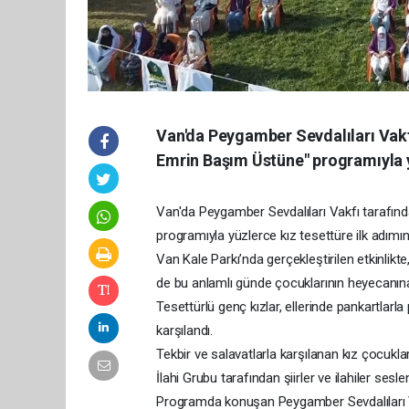
Van'da Peygamber Sevdalıları Vakf
Emrin Başım Üstüne" programıyla yü
Van'da Peygamber Sevdalıları Vakfı tarafın
programıyla yüzlerce kız tesettüre ilk adımını
Van Kale Parkı’nda gerçekleştirilen etkinlikte
de bu anlamlı günde çocuklarının heyecanına
Tesettürlü genç kızlar, ellerinde pankartlarl
karşılandı.
Tekbir ve salavatlarla karşılanan kız çocuklar
İlahi Grubu tarafından şiirler ve ilahiler seslend
Programda konuşan Peygamber Sevdalıları V