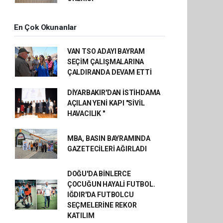
En Çok Okunanlar
VAN TSO ADAYI BAYRAM
SEÇİM ÇALIŞMALARINA
ÇALDIRANDA DEVAM ETTİ
DİYARBAKIR'DAN İSTİHDAMA
AÇILAN YENİ KAPI "SİVİL
HAVACILIK "
MBA, BASIN BAYRAMINDA
GAZETECİLERİ AĞIRLADI
DOĞU'DA BİNLERCE
ÇOCUĞUN HAYALİ FUTBOL.
IĞDIR'DA FUTBOLCU
SEÇMELERİNE REKOR
KATILIM