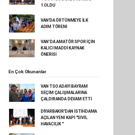
1.OLDU
VAN'DA ÖRTÜNMEYE İLK
ADIM TÖRENİ
VAN’DA AMATÖR SPOR İÇİN
KALICI MADDİ KAYNAK
ÖNERİSİ
En Çok Okunanlar
VAN TSO ADAYI BAYRAM
SEÇİM ÇALIŞMALARINA
ÇALDIRANDA DEVAM ETTİ
DİYARBAKIR'DAN İSTİHDAMA
AÇILAN YENİ KAPI "SİVİL
HAVACILIK "