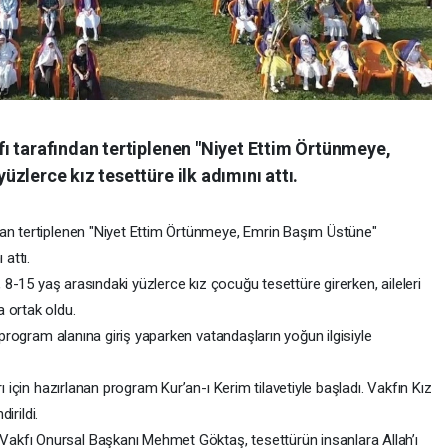
ı tarafından tertiplenen "Niyet Ettim Örtünmeye,
zlerce kız tesettüre ilk adımını attı.
dan tertiplenen "Niyet Ettim Örtünmeye, Emrin Başım Üstüne"
 attı.
, 8-15 yaş arasındaki yüzlerce kız çocuğu tesettüre girerken, aileleri
 ortak oldu.
a program alanına giriş yaparken vatandaşların yoğun ilgisiyle
ı için hazırlanan program Kur’an-ı Kerim tilavetiyle başladı. Vakfın Kız
irildi.
akfı Onursal Başkanı Mehmet Göktaş, tesettürün insanlara Allah’ı