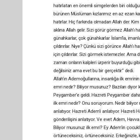
hatırlatan en önemli simgelerden biri olduğ
bürünen Müslüman kızlarımız en az ezan kadar 
hatırlar. Hiç farkında olmadan Allah der. Ki
aklına Allah gelir. Sizi görür görmez Allah'ı h
günahkarlar, çok günahkarlar İslam'la, imanla,
çıldırırlar. Niye? Çünkü sizi görünce Allah'ı hat
için çıldırırlar. Sizi görmek istemezler. Ama d
zaman onların kalpleri ürperir buyurduğu gib
değilsiniz ama evet bu bir gerçektir.” dedi.
Allah’ın Ademoğullarına, insanlığa ilk emrin
emri nedir? Biliyor musunuz? Bazıları diyor ki 
Peygamber'e geldi. Hazreti Peygamber daha 
ilk emri nedir? Onu soruyorum. Nedir biliyo
anlatıyor. Hazreti Adem'i anlatıyor. Hazreti H
gönderilişini anlatıyor. Ve evet Adem, Havv
Biliyor musunuz ilk emri? Ey Adem'in çocukları
örtüneceksiniz, örtüneceksiniz. Erkeğinizle, 