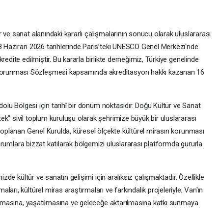
 ve sanat alanındaki kararlı çalışmalarının sonucu olarak uluslararası
18 Haziran 2026 tarihlerinde Paris’teki UNESCO Genel Merkezi'nde
redite edilmiştir. Bu kararla birlikte derneğimiz, Türkiye genelinde
orunması Sözleşmesi kapsamında akreditasyon hakkı kazanan 16
 Bölgesi için tarihî bir dönüm noktasıdır. Doğu Kültür ve Sanat
k" sivil toplum kuruluşu olarak şehrimize büyük bir uluslararası
 toplanan Genel Kurulda, küresel ölçekte kültürel mirasın korunması
oturumlara bizzat katılarak bölgemizi uluslararası platformda gururla
 kültür ve sanatın gelişimi için aralıksız çalışmaktadır. Özellikle
arı, kültürel miras araştırmaları ve farkındalık projeleriyle; Van'ın
orunmasına, yaşatılmasına ve geleceğe aktarılmasına katkı sunmaya