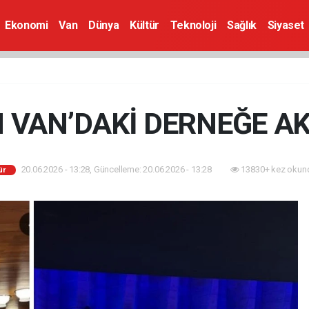
Ekonomi
Van
Dünya
Kültür
Teknoloji
Sağlık
Siyaset
 VAN’DAKİ DERNEĞE A
20.06.2026 - 13:28, Güncelleme: 20.06.2026 - 13:28
13830+ kez okun
ür