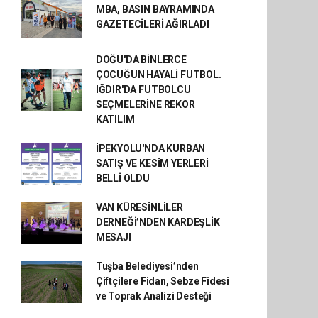
MBA, BASIN BAYRAMINDA
GAZETECİLERİ AĞIRLADI
DOĞU'DA BİNLERCE
ÇOCUĞUN HAYALİ FUTBOL.
IĞDIR'DA FUTBOLCU
SEÇMELERİNE REKOR
KATILIM
İPEKYOLU'NDA KURBAN
SATIŞ VE KESİM YERLERİ
BELLİ OLDU
VAN KÜRESİNLİLER
DERNEĞİ’NDEN KARDEŞLİK
MESAJI
Tuşba Belediyesi’nden
Çiftçilere Fidan, Sebze Fidesi
ve Toprak Analizi Desteği