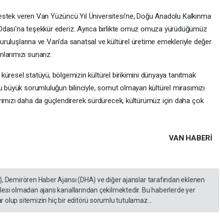
tek veren Van Yüzüncü Yıl Üniversitesi'ne, Doğu Anadolu Kalkınma
Odası'na teşekkür ederiz. Ayrıca birlikte omuz omuza yürüdüğümüz
 kuruluşlarına ve Van'da sanatsal ve kültürel üretime emekleriyle değer
larımızı sunarız.
resel statüyü, bölgemizin kültürel birikimini dünyaya tanıtmak
Bu büyük sorumluluğun bilinciyle, somut olmayan kültürel mirasımızı
rımızı daha da güçlendirerek sürdürecek, kültürümüz için daha çok
VAN HABERİ
), Demirören Haber Ajansı (DHA) ve diğer ajanslar tarafından eklenen
lesi olmadan ajans kanallarından çekilmektedir. Bu haberlerde yer
 olup sitemizin hiç bir editörü sorumlu tutulamaz...