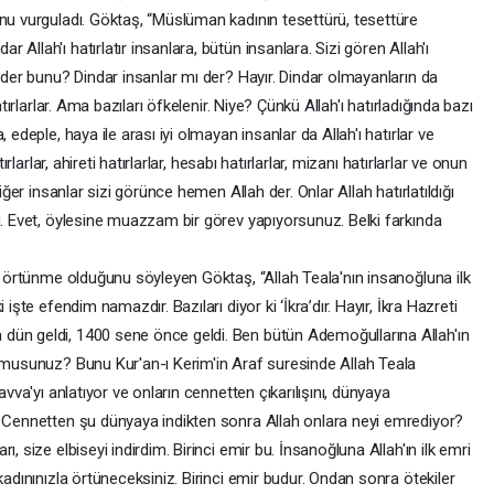
unu vurguladı. Göktaş, “Müslüman kadının tesettürü, tesettüre
Allah'ı hatırlatır insanlara, bütün insanlara. Sizi gören Allah'ı
m der bunu? Dindar insanlar mı der? Hayır. Dindar olmayanların da
atırlarlar. Ama bazıları öfkelenir. Niye? Çünkü Allah'ı hatırladığında bazı
 edeple, haya ile arası iyi olmayan insanlar da Allah'ı hatırlar ve
ırlarlar, ahireti hatırlarlar, hesabı hatırlarlar, mizanı hatırlarlar ve onun
iğer insanlar sizi görünce hemen Allah der. Onlar Allah hatırlatıldığı
i. Evet, öylesine muazzam bir görev yapıyorsunuz. Belki farkında
in örtünme olduğunu söyleyen Göktaş, “Allah Teala'nın insanoğluna ilk
işte efendim namazdır. Bazıları diyor ki ‘İkra’dır. Hayır, İkra Hazreti
dün geldi, 1400 sene önce geldi. Ben bütün Ademoğullarına Allah'ın
r musunuz? Bunu Kur'an-ı Kerim'in Araf suresinde Allah Teala
avva'yı anlatıyor ve onların cennetten çıkarılışını, dünyaya
a Cennetten şu dünyaya indikten sonra Allah onlara neyi emrediyor?
, size elbiseyi indirdim. Birinci emir bu. İnsanoğluna Allah'ın ilk emri
kadınınızla örtüneceksiniz. Birinci emir budur. Ondan sonra ötekiler