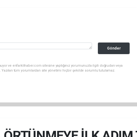
Gönder
uyor ve enfarklihaber.com sitesine yaptığınız yorumunuzla ilgili doğrudan veya
. Yazılan tüm yorumlardan site yönetimi hiçbir şekilde sorumlu tutulamaz.
 ÖRTÜNMEYE İLK ADIM