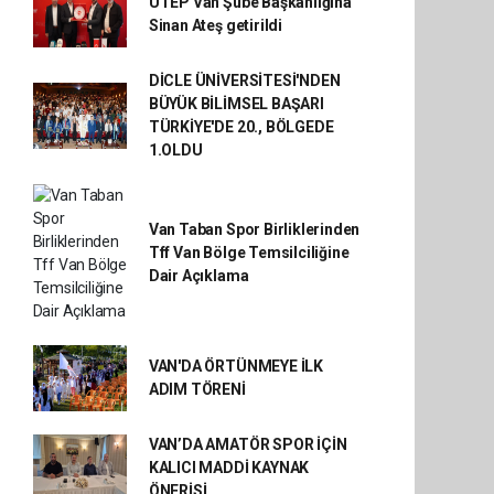
UTEP Van Şube Başkanlığına
Sinan Ateş getirildi
DİCLE ÜNİVERSİTESİ'NDEN
BÜYÜK BİLİMSEL BAŞARI
TÜRKİYE'DE 20., BÖLGEDE
1.OLDU
Van Taban Spor Birliklerinden
Tff Van Bölge Temsilciliğine
Dair Açıklama
VAN'DA ÖRTÜNMEYE İLK
ADIM TÖRENİ
VAN’DA AMATÖR SPOR İÇİN
KALICI MADDİ KAYNAK
ÖNERİSİ