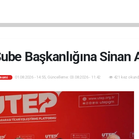
be Başkanlığına Sinan At
01.08.2026 - 14:55, Güncelleme: 03.08.2026 - 11:42
421 kez okund
nomi