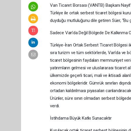
Van Ticaret Borsası (VANTB) Başkanı Nayif 
Türkiye ile ortak serbest ticaret bölgesi kur
duyduğu mutluluğunu dile getiren Süer, “Bu g
Sadece Van’da Değil Bölgede De Kalkınma O
Türkiye-İran Ortak Serbest Ticaret Bölgesi ile 
sıra turizm ve tüm sektörlerde, Van’da ve b
ticaret bölgesinin faydaları memnuniyet verici
yatırımların gelmesi ve uluslararası ticaret a
ülkemizde geçerli ticari, mali ve iktisadi ala
ekonomi bölgeleridir. Gümrük sınırları dışında
ortadan kaldırılması piyasaları canlandıracak
Ürünler, süre sınırı olmadan serbest bölgede 
verdi.
İstihdama Büyük Katkı Sunacaktır
Kurulacak ortak ticaret serbest bölgesinin d