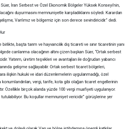
Süer, İran Serbest ve Özel Ekonomik Bölgeler Yüksek Konseyi’nin,
ulacağını duyurmasını memnuniyetle karşıladıklarını söyledi. Karardan
elişme, Van’ımız ve bölgemiz için son derece sevindiricidir.” dedi.
lur
birlikte, başta tarım ve hayvancılık dış ticareti ve sınır ticaretinin yanı
ölgede canlanma olacağının altını çizen başkan Süer, “Ortak serbest
dir. Yatırım, üretim teşvikleri ve avantajları ile doğrudan yabancı
lanında gelişme sağlayabilir. Ortak serbest ticaret bölgeleri,
nlara ilişkin hukuki ve idari düzenlemelerin uygulanmadığı, özel
 konumlandırılan, vergi, tarife, kota gibi olağan ticaret engellerinin
tır. Özellikle birçok alanda yüzde 100 vergi muafiyeti uygulanıyor.
tutulabiliyor. Bu koşullar memnuniyet vericidir.” görüşlerine yer
irekt ve dolaylı olarak Van ve bölge istihdamına önemli katkılar