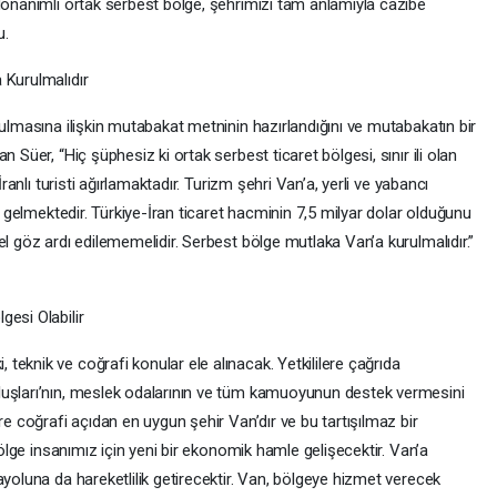
 donanımlı ortak serbest bölge, şehrimizi tam anlamıyla cazibe
u.
 Kurulmalıdır
rulmasına ilişkin mutabakat metninin hazırlandığını ve mutabakatın bir
 Süer, “Hiç şüphesiz ki ortak serbest ticaret bölgesi, sınır ili olan
İranlı turisti ağırlamaktadır. Turizm şehri Van’a, yerli ve yabancı
er gelmektedir. Türkiye-İran ticaret hacminin 7,5 milyar dolar olduğunu
el göz ardı edilememelidir. Serbest bölge mutlaka Van’a kurulmalıdır.”
esi Olabilir
eknik ve coğrafi konular ele alınacak. Yetkililere çağrıda
luşları’nın, meslek odalarının ve tüm kamuoyunun destek vermesini
re coğrafi açıdan en uygun şehir Van’dır ve bu tartışılmaz bir
 bölge insanımız için yeni bir ekonomik hamle gelişecektir. Van’a
ayoluna da hareketlilik getirecektir. Van, bölgeye hizmet verecek