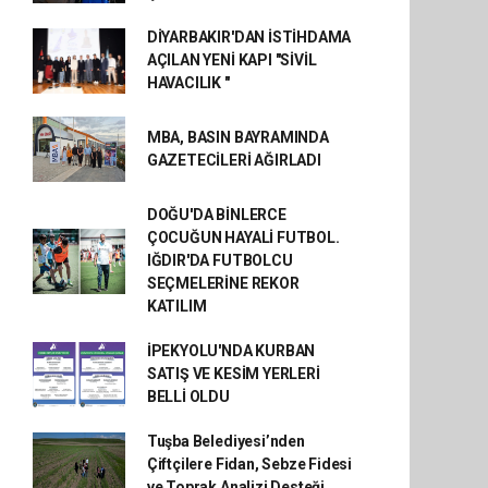
DİYARBAKIR'DAN İSTİHDAMA
AÇILAN YENİ KAPI "SİVİL
HAVACILIK "
MBA, BASIN BAYRAMINDA
GAZETECİLERİ AĞIRLADI
DOĞU'DA BİNLERCE
ÇOCUĞUN HAYALİ FUTBOL.
IĞDIR'DA FUTBOLCU
SEÇMELERİNE REKOR
KATILIM
İPEKYOLU'NDA KURBAN
SATIŞ VE KESİM YERLERİ
BELLİ OLDU
Tuşba Belediyesi’nden
Çiftçilere Fidan, Sebze Fidesi
ve Toprak Analizi Desteği