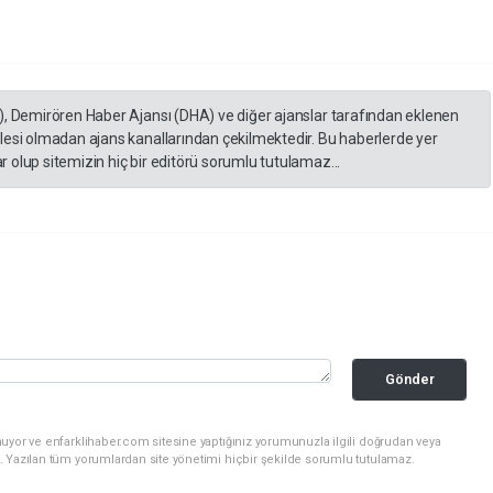
), Demirören Haber Ajansı (DHA) ve diğer ajanslar tarafından eklenen
lesi olmadan ajans kanallarından çekilmektedir. Bu haberlerde yer
 olup sitemizin hiç bir editörü sorumlu tutulamaz...
Gönder
uyor ve enfarklihaber.com sitesine yaptığınız yorumunuzla ilgili doğrudan veya
. Yazılan tüm yorumlardan site yönetimi hiçbir şekilde sorumlu tutulamaz.