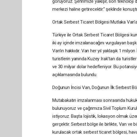
görüyoruz. Şehrimize yakışır, son teknoloji
merkezi haline getirecektir.” şeklinde konuşt
Ortak Serbest Ticaret Bölgesi Mutlaka Van’a
Türkiye ile Ortak Serbest Ticaret Bölgesi ku
iki ay içinde imzalanacağını vurgulayan başkan
Van’ın hakkıdır. Van her yıl yaklaşık 1 milyon 
turistlerin yanında Kuzey Irak’tan da turistl
ve 30 milyar dolar hedefleniyor. Bu potansiy
açıklamasında bulundu.
Doğunun İncisi Van, Doğunun İlk Serbest Bölg
Mutabakatın imzalanması sonrasında hukuki, t
bulunuyoruz ve çağrımıza Sivil Toplum Kuru
istiyoruz. Başta lojistik, lokasyon olmak üze
gerçektir. Serbest bölge ile birlikte, Van ve
kurulacak ortak serbest ticaret bölgesi, hav