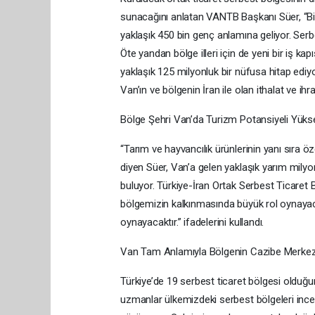
sunacağını anlatan VANTB Başkanı Süer, “Bir 
yaklaşık 450 bin genç anlamına geliyor. Serbe
Öte yandan bölge illeri için de yeni bir iş ka
yaklaşık 125 milyonluk bir nüfusa hitap ediyo
Van’ın ve bölgenin İran ile olan ithalat ve ihr
Bölge Şehri Van’da Turizm Potansiyeli Yükse
“Tarım ve hayvancılık ürünlerinin yanı sıra öz
diyen Süer, Van’a gelen yaklaşık yarım milyon İ
buluyor. Türkiye-İran Ortak Serbest Ticaret 
bölgemizin kalkınmasında büyük rol oynayac
oynayacaktır.” ifadelerini kullandı.
Van Tam Anlamıyla Bölgenin Cazibe Merkezi
Türkiye’de 19 serbest ticaret bölgesi olduğu
uzmanlar ülkemizdeki serbest bölgeleri incele