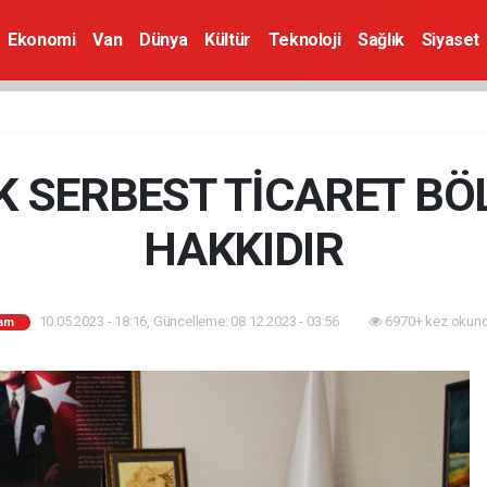
Ekonomi
Van
Dünya
Kültür
Teknoloji
Sağlık
Siyaset
K SERBEST TİCARET BÖL
HAKKIDIR
10.05.2023 - 18:16, Güncelleme: 08.12.2023 - 03:56
6970+ kez okund
am