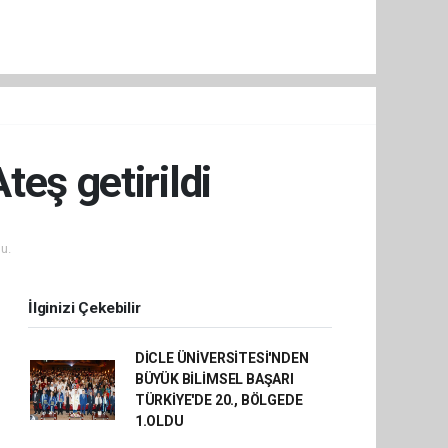
eş getirildi
u.
İlginizi Çekebilir
DİCLE ÜNİVERSİTESİ'NDEN
BÜYÜK BİLİMSEL BAŞARI
TÜRKİYE'DE 20., BÖLGEDE
1.OLDU