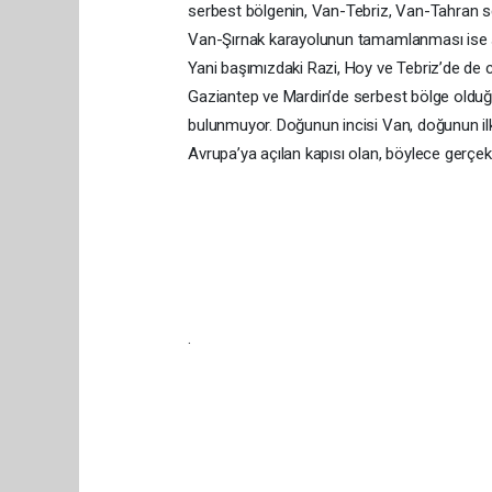
serbest bölgenin, Van-Tebriz, Van-Tahran sef
Van-Şırnak karayolunun tamamlanması ise şeh
Yani başımızdaki Razi, Hoy ve Tebriz’de de 
Gaziantep ve Mardin’de serbest bölge olduğ
bulunmuyor. Doğunun incisi Van, doğunun ilk
Avrupa’ya açılan kapısı olan, böylece gerçekt
.