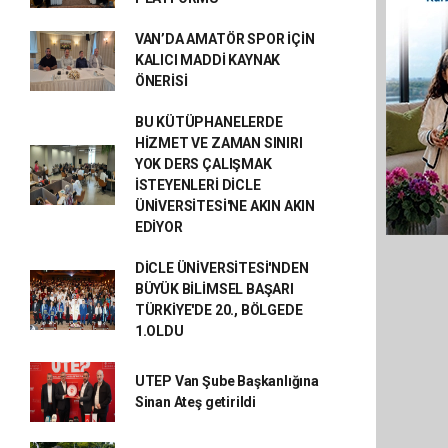
VAN’DA AMATÖR SPOR İÇİN
KALICI MADDİ KAYNAK
ÖNERİSİ
BU KÜTÜPHANELERDE
HİZMET VE ZAMAN SINIRI
YOK DERS ÇALIŞMAK
İSTEYENLERİ DİCLE
ÜNİVERSİTESİ'NE AKIN AKIN
EDİYOR
DİCLE ÜNİVERSİTESİ'NDEN
BÜYÜK BİLİMSEL BAŞARI
TÜRKİYE'DE 20., BÖLGEDE
1.OLDU
UTEP Van Şube Başkanlığına
Sinan Ateş getirildi