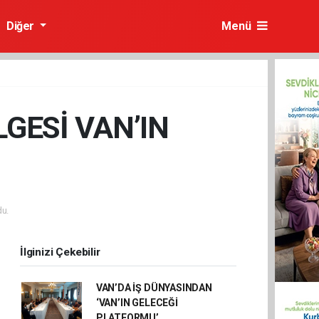
Diğer
Menü
GESİ VAN’IN
u.
İlginizi Çekebilir
VAN’DA İŞ DÜNYASINDAN
‘VAN’IN GELECEĞİ
PLATFORMU’