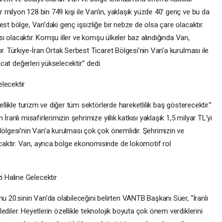
milyon 128 bin 749 kişi ile Van’ın, yaklaşık yüzde 40’ genç ve bu da
st bölge, Van’daki genç işsizliğe bir nebze de olsa çare olacaktır.
pısı olacaktır. Komşu iller ve komşu ülkeler baz alındığında Van,
r. Türkiye-İran Ortak Serbest Ticaret Bölgesi’nin Van’a kurulması ile
acat değerleri yükselecektir.” dedi.
lecektir
ellikle turizm ve diğer tüm sektörlerde hareketlilik baş gösterecektir.”
ranlı misafirlerimizin şehrimize yıllık katkısı yaklaşık 1,5 milyar TL’yi
Bölgesi’nin Van’a kurulması çok çok önemlidir. Şehrimizin ve
aktır. Van, ayrıca bölge ekonomisinde de lokomotif rol
 Haline Gelecektir
nu 20.sinin Van’da olabileceğini belirten VANTB Başkanı Süer, “İranlı
diler. Heyetlerin özellikle teknolojik boyuta çok önem verdiklerini