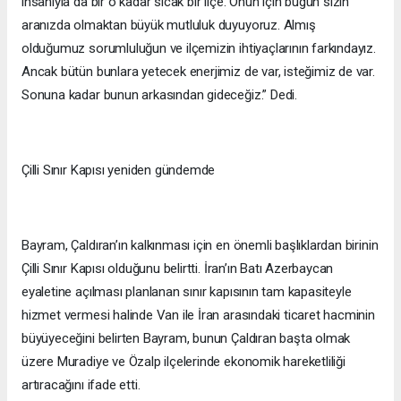
insanıyla da bir o kadar sıcak bir ilçe. Onun için bugün sizin
aranızda olmaktan büyük mutluluk duyuyoruz. Almış
olduğumuz sorumluluğun ve ilçemizin ihtiyaçlarının farkındayız.
Ancak bütün bunlara yetecek enerjimiz de var, isteğimiz de var.
Sonuna kadar bunun arkasından gideceğiz.” Dedi.
Çilli Sınır Kapısı yeniden gündemde
Bayram, Çaldıran’ın kalkınması için en önemli başlıklardan birinin
Çilli Sınır Kapısı olduğunu belirtti. İran’ın Batı Azerbaycan
eyaletine açılması planlanan sınır kapısının tam kapasiteyle
hizmet vermesi halinde Van ile İran arasındaki ticaret hacminin
büyüyeceğini belirten Bayram, bunun Çaldıran başta olmak
üzere Muradiye ve Özalp ilçelerinde ekonomik hareketliliği
artıracağını ifade etti.