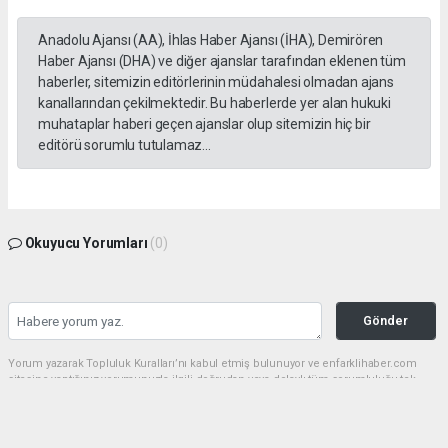
Anadolu Ajansı (AA), İhlas Haber Ajansı (İHA), Demirören
Haber Ajansı (DHA) ve diğer ajanslar tarafından eklenen tüm
haberler, sitemizin editörlerinin müdahalesi olmadan ajans
kanallarından çekilmektedir. Bu haberlerde yer alan hukuki
muhataplar haberi geçen ajanslar olup sitemizin hiç bir
editörü sorumlu tutulamaz...
Okuyucu Yorumları
(0)
Gönder
Yorum yazarak Topluluk Kuralları’nı kabul etmiş bulunuyor ve enfarklihaber.com
sitesine yaptığınız yorumunuzla ilgili doğrudan veya dolaylı tüm sorumluluğu tek
başınıza üstleniyorsunuz. Yazılan tüm yorumlardan site yönetimi hiçbir şekilde
sorumlu tutulamaz.