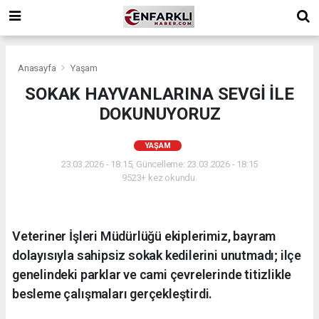
Anasayfa
Yaşam
SOKAK HAYVANLARINA SEVGİ İLE
DOKUNUYORUZ
YAŞAM
23.03.2026 - 18:15, Güncelleme: 23.03.2026 - 18:15
9523+ kez okundu.
Veteriner İşleri Müdürlüğü ekiplerimiz, bayram
dolayısıyla sahipsiz sokak kedilerini unutmadı; ilçe
genelindeki parklar ve cami çevrelerinde titizlikle
besleme çalışmaları gerçekleştirdi.