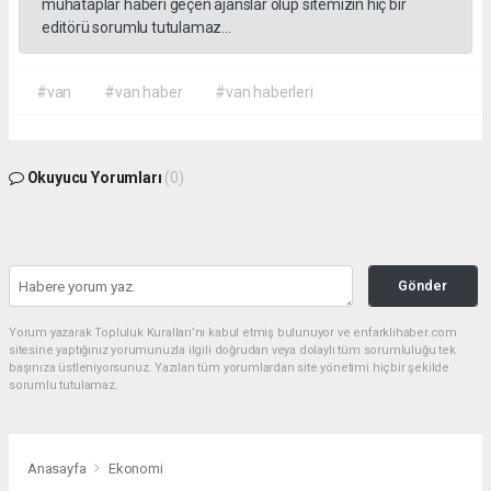
muhataplar haberi geçen ajanslar olup sitemizin hiç bir
editörü sorumlu tutulamaz...
#van
#van haber
#van haberleri
Okuyucu Yorumları
(0)
Gönder
Yorum yazarak Topluluk Kuralları’nı kabul etmiş bulunuyor ve enfarklihaber.com
sitesine yaptığınız yorumunuzla ilgili doğrudan veya dolaylı tüm sorumluluğu tek
başınıza üstleniyorsunuz. Yazılan tüm yorumlardan site yönetimi hiçbir şekilde
sorumlu tutulamaz.
Anasayfa
Ekonomi