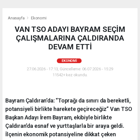
Anasayfa
Ekonomi
VAN TSO ADAYI BAYRAM SEÇİM
ÇALIŞMALARINA ÇALDIRANDA
DEVAM ETTİ
EKONOMI
27.06.2026 - 17:13, Güncelleme: 06.07.2026 - 15:29
11542+ kez okundu.
Bayram Çaldıran’da: “Toprağı da sınırı da bereketli,
potansiyeli birlikte harekete geçireceğiz” Van TSO
Başkan Adayı İrem Bayram, ekibiyle birlikte
Çaldıran’da esnaf ve yurttaşlarla bir araya geldi.
İlçenin ekonomik potansiyeline dikkat çeken