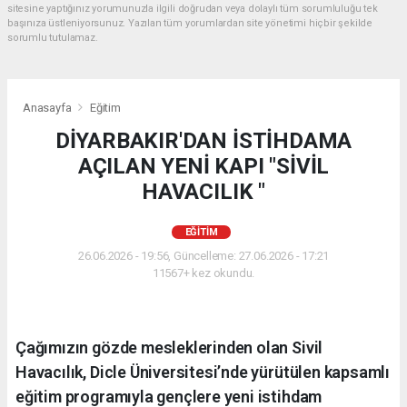
sitesine yaptığınız yorumunuzla ilgili doğrudan veya dolaylı tüm sorumluluğu tek
başınıza üstleniyorsunuz. Yazılan tüm yorumlardan site yönetimi hiçbir şekilde
sorumlu tutulamaz.
Anasayfa
Eğitim
DİYARBAKIR'DAN İSTİHDAMA
AÇILAN YENİ KAPI "SİVİL
HAVACILIK "
EĞITIM
26.06.2026 - 19:56, Güncelleme: 27.06.2026 - 17:21
11567+ kez okundu.
Çağımızın gözde mesleklerinden olan Sivil
Havacılık, Dicle Üniversitesi’nde yürütülen kapsamlı
eğitim programıyla gençlere yeni istihdam