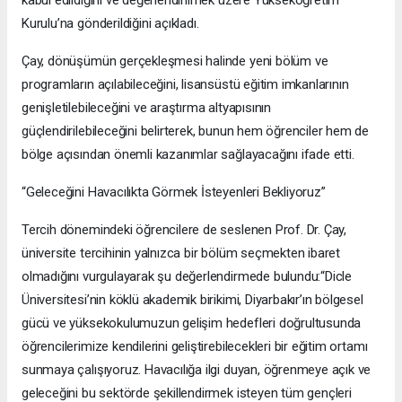
kabul edildiğini ve değerlendirilmek üzere Yükseköğretim
Kurulu’na gönderildiğini açıkladı.
Çay, dönüşümün gerçekleşmesi halinde yeni bölüm ve
programların açılabileceğini, lisansüstü eğitim imkanlarının
genişletilebileceğini ve araştırma altyapısının
güçlendirilebileceğini belirterek, bunun hem öğrenciler hem de
bölge açısından önemli kazanımlar sağlayacağını ifade etti.
“Geleceğini Havacılıkta Görmek İsteyenleri Bekliyoruz”
Tercih dönemindeki öğrencilere de seslenen Prof. Dr. Çay,
üniversite tercihinin yalnızca bir bölüm seçmekten ibaret
olmadığını vurgulayarak şu değerlendirmede bulundu:“Dicle
Üniversitesi’nin köklü akademik birikimi, Diyarbakır’ın bölgesel
gücü ve yüksekokulumuzun gelişim hedefleri doğrultusunda
öğrencilerimize kendilerini geliştirebilecekleri bir eğitim ortamı
sunmaya çalışıyoruz. Havacılığa ilgi duyan, öğrenmeye açık ve
geleceğini bu sektörde şekillendirmek isteyen tüm gençleri