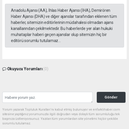
Anadolu Ajansı (AA), İhlas Haber Ajansı (İHA), Demirören
Haber Ajansı (DHA) ve diğer ajanslar tarafından eklenen tüm
haberler, sitemizin editörlerinin müdahalesi olmadan ajans
kanallarından çekilmektedir. Bu haberlerde yer alan hukuki
muhataplar haberi geçen ajanslar olup sitemizin hiç bir
editörü sorumlu tutulamaz...
Okuyucu Yorumları
(0)
Gönder
Yorum yazarak Topluluk Kuralları’nı kabul etmiş bulunuyor ve enfarklihaber.com
sitesine yaptığınız yorumunuzla ilgili doğrudan veya dolaylı tüm sorumluluğu tek
başınıza üstleniyorsunuz. Yazılan tüm yorumlardan site yönetimi hiçbir şekilde
sorumlu tutulamaz.