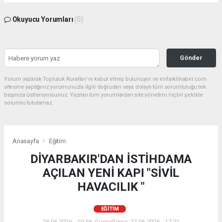
Okuyucu Yorumları
(0)
Gönder
Yorum yazarak Topluluk Kuralları’nı kabul etmiş bulunuyor ve enfarklihaber.com
sitesine yaptığınız yorumunuzla ilgili doğrudan veya dolaylı tüm sorumluluğu tek
başınıza üstleniyorsunuz. Yazılan tüm yorumlardan site yönetimi hiçbir şekilde
sorumlu tutulamaz.
Anasayfa
Eğitim
DİYARBAKIR'DAN İSTİHDAMA
AÇILAN YENİ KAPI "SİVİL
HAVACILIK "
EĞITIM
26.06.2026 - 19:56, Güncelleme: 27.06.2026 - 17:21