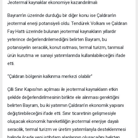
Jeotermal kaynaklar ekonomiye kazandırılmalı
Bayram’ın üzerinde durduğu bir diğer konu ise Çaldıran’ın
jeotermal enerji potansiyeli oldu. Tendürek Volkanı ve Çaldıran
Fay Hattı üzerinde bulunan jeotermal kaynakların yıllardır
yeterince değerlendirilemediğini belirten Bayram, bu
potansiyelin seracılık, konut ısıtması, termal turizm, tarımsal
ürün kurutma ve sanayi yatırımlarında kullanılabileceğini ifade
etti.
“Çaldıran bölgenin kalkınma merkezi olabilir”
Çilli Sınır Kapısı’nın açılması ile jeotermal kaynakların etkin
şekilde değerlendirilmesinin birlikte ele alınması gerektiğini
belirten Bayram, bu iki yatırımın Çaldıran’ın ekonomik yapısını
değiştirebileceğini ifade etti. Sınır ticaretinin gelişmesiyle
oluşacak ekonomik hareketliliğin jeotermal enerjiye dayalı
seracılık, termal turizm ve üretim yatırımlarıyla desteklenmesi
halinde ilçede yeni istihdam alanlarının oluşacağını belirten