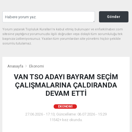
Gönder
Yorum yazarak Topluluk Kuralları’nı kabul etmiş bulunuyor ve enfarklihaber.com
sitesine yaptığınız yorumunuzla ilgili doğrudan veya dolaylı tüm sorumluluğu tek
başınıza üstleniyorsunuz. Yazılan tüm yorumlardan site yönetimi hiçbir şekilde
sorumlu tutulamaz.
Anasayfa
Ekonomi
VAN TSO ADAYI BAYRAM SEÇİM
ÇALIŞMALARINA ÇALDIRANDA
DEVAM ETTİ
EKONOMI
27.06.2026 - 17:13, Güncelleme: 06.07.2026 - 15:29
11542+ kez okundu.