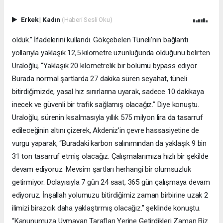
Erkek
|
Kadın
(Haberi Sesli Oku)
olduk.” İfadelerini kullandı. Gökçebelen Tüneli’nin bağlantı
yollarıyla yaklaşık 12,5 kilometre uzunluğunda olduğunu belirten
Uraloğlu, “Yaklaşık 20 kilometrelik bir bölümü bypass ediyor.
Burada normal şartlarda 27 dakika süren seyahat, tüneli
bitirdiğimizde, yasal hız sınırlarına uyarak, sadece 10 dakikaya
inecek ve güvenli bir trafik sağlamış olacağız.” Diye konuştu.
Uraloğlu, sürenin kısalmasıyla yıllık 575 milyon lira da tasarruf
edileceğinin altını çizerek, Akdeniz’in çevre hassasiyetine de
vurgu yaparak, “Buradaki karbon salınımından da yaklaşık 9 bin
31 ton tasarruf etmiş olacağız. Çalışmalarımıza hızlı bir şekilde
devam ediyoruz. Mevsim şartları herhangi bir olumsuzluk
getirmiyor. Dolayısıyla 7 gün 24 saat, 365 gün çalışmaya devam
ediyoruz. İnşallah yolumuzu bitirdiğimiz zaman birbirine uzak 2
ilimizi birazcık daha yaklaştırmış olacağız.” şeklinde konuştu.
“Kanunumuza Uymayan Tarafları Yerine Getirdikleri Zaman Biz