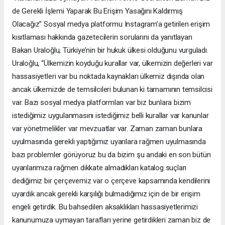
de Gerekli İşlemi Yaparak Bu Erişim Yasağını Kaldırmış
Olacağız” Sosyal medya platformu Instagram’a getirilen erişim
kısıtlaması hakkında gazetecilerin sorularını da yanıtlayan
Bakan Uraloğlu, Türkiye’nin bir hukuk ülkesi olduğunu vurguladı.
Uraloğlu, “Ülkemizin koyduğu kurallar var, ülkemizin değerleri var
hassasiyetleri var bu noktada kaynakları ülkemiz dışında olan
ancak ülkemizde de temsilcileri bulunan ki tamamının temsilcisi
var. Bazı sosyal medya platformları var biz bunlara bizim
istediğimiz uygulanmasını istediğimiz belli kurallar var kanunlar
var yönetmelikler var mevzuatlar var. Zaman zaman bunlara
uyulmasında gerekli yaptığımız uyarılara rağmen uyulmasında
bazı problemler görüyoruz bu da bizim şu andaki en son bütün
uyarılarımıza rağmen dikkate almadıkları katalog suçları
dediğimiz bir çerçevemiz var o çerçeve kapsamında kendilerini
uyardık ancak gerekli karşılığı bulmadığımız için de bir erişim
engeli getirdik. Bu bahsedilen aksaklıkları hassasiyetlerimizi
kanunumuza uymayan tarafları yerine getirdikleri zaman biz de