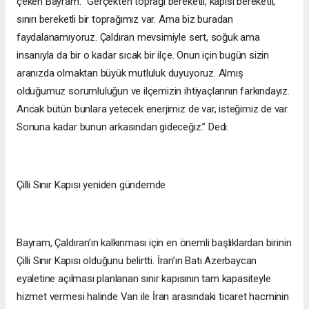
çeken Bayram: “Gerçekten toprağı bereketli, kapısı bereketli,
sınırı bereketli bir toprağımız var. Ama biz buradan
faydalanamıyoruz. Çaldıran mevsimiyle sert, soğuk ama
insanıyla da bir o kadar sıcak bir ilçe. Onun için bugün sizin
aranızda olmaktan büyük mutluluk duyuyoruz. Almış
olduğumuz sorumluluğun ve ilçemizin ihtiyaçlarının farkındayız.
Ancak bütün bunlara yetecek enerjimiz de var, isteğimiz de var.
Sonuna kadar bunun arkasından gideceğiz.” Dedi.
Çilli Sınır Kapısı yeniden gündemde
Bayram, Çaldıran’ın kalkınması için en önemli başlıklardan birinin
Çilli Sınır Kapısı olduğunu belirtti. İran’ın Batı Azerbaycan
eyaletine açılması planlanan sınır kapısının tam kapasiteyle
hizmet vermesi halinde Van ile İran arasındaki ticaret hacminin