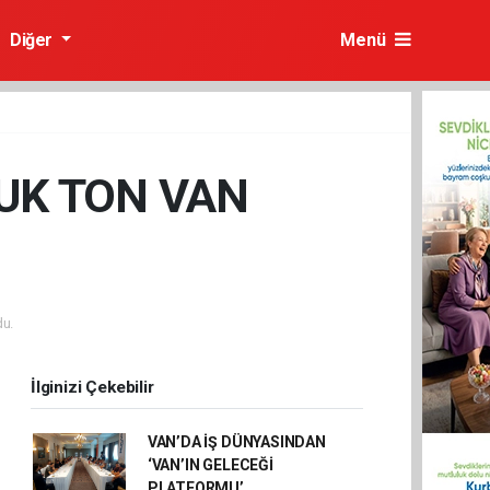
Diğer
Menü
UK TON VAN
u.
İlginizi Çekebilir
VAN’DA İŞ DÜNYASINDAN
‘VAN’IN GELECEĞİ
PLATFORMU’