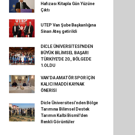
Hafızası Kitapla Gün Yüzüne
Çıktı
UTEP Van Şube Başkanlığına
Sinan Ateş getirildi
DİCLE ÜNİVERSİTESİ'NDEN
BÜYÜK BİLİMSEL BAŞARI
TÜRKİYE'DE 20., BÖLGEDE
1.OLDU
VAN’DA AMATÖR SPOR İÇİN
KALICI MADDİ KAYNAK
ÖNERİSİ
Dicle Üniversitesi’nden Bölge
Tarımına Bilimsel Destek
Tarımın Kalbi Bismil'den
Renkli Görüntüler