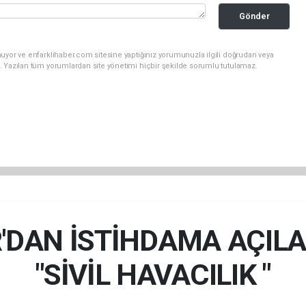
Gönder
uyor ve enfarklihaber.com sitesine yaptığınız yorumunuzla ilgili doğrudan veya
. Yazılan tüm yorumlardan site yönetimi hiçbir şekilde sorumlu tutulamaz.
'DAN İSTİHDAMA AÇILA
"SİVİL HAVACILIK "