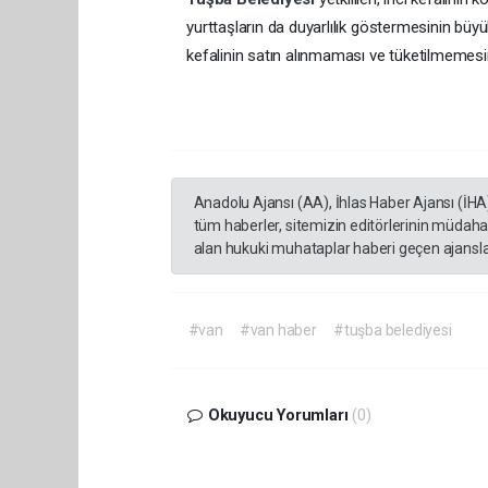
yurttaşların da duyarlılık göstermesinin büy
kefalinin satın alınmaması ve tüketilmemesini
Anadolu Ajansı (AA), İhlas Haber Ajansı (İHA
tüm haberler, sitemizin editörlerinin müdaha
alan hukuki muhataplar haberi geçen ajanslar
#van
#van haber
#tuşba belediyesi
Okuyucu Yorumları
(0)