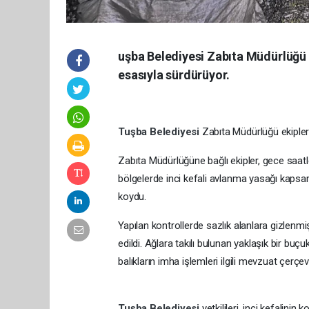
uşba Belediyesi Zabıta Müdürlüğü ek
esasıyla sürdürüyor.
Tuşba Belediyesi
Zabıta Müdürlüğü ekipleri
Zabıta Müdürlüğüne bağlı ekipler, gece saat
bölgelerde inci kefali avlanma yasağı kapsam
koydu.
Yapılan kontrollerde sazlık alanlara gizlenm
edildi. Ağlara takılı bulunan yaklaşık bir buçu
balıkların imha işlemleri ilgili mevzuat çerç
Tuşba Belediyesi
yetkilileri, inci kefali