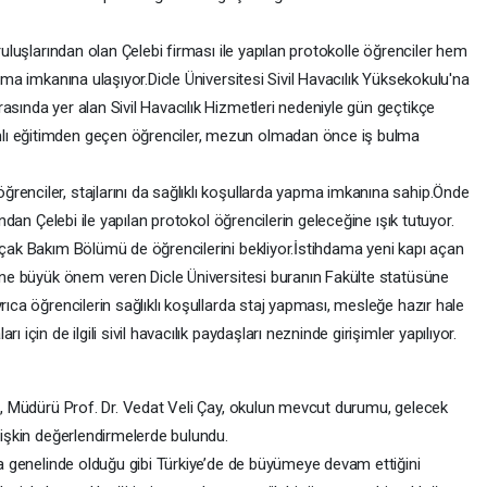
uruluşlarından olan Çelebi firması ile yapılan protokolle öğrenciler hem
ulma imkanına ulaşıyor.Dicle Üniversitesi Sivil Havacılık Yüksekokulu'na
asında yer alan Sivil Havacılık Hizmetleri nedeniyle gün geçtikçe
lı eğitimden geçen öğrenciler, mezun olmadan önce iş bulma
renciler, stajlarını da sağlıklı koşullarda yapma imkanına sahip.Önde
ından Çelebi ile yapılan protokol öğrencilerin geleceğine ışık tutuyor.
Uçak Bakım Bölümü de öğrencilerini bekliyor.İstihdama yeni kapı açan
sine büyük önem veren Dicle Üniversitesi buranın Fakülte statüsüne
rıca öğrencilerin sağlıklı koşullarda staj yapması, mesleğe hazır hale
 için de ilgili sivil havacılık paydaşları nezninde girişimler yapılıyor.
lu, Müdürü Prof. Dr. Vedat Veli Çay, okulun mevcut durumu, gelecek
ilişkin değerlendirmelerde bulundu.
nya genelinde olduğu gibi Türkiye’de de büyümeye devam ettiğini