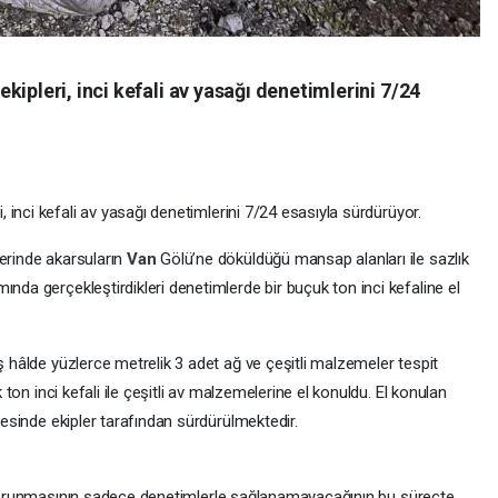
ipleri, inci kefali av yasağı denetimlerini 7/24
, inci kefali av yasağı denetimlerini 7/24 esasıyla sürdürüyor.
lerinde akarsuların
Van
Gölü’ne döküldüğü mansap alanları ile sazlık
ında gerçekleştirdikleri denetimlerde bir buçuk ton inci kefaline el
iş hâlde yüzlerce metrelik 3 adet ağ ve çeşitli malzemeler tespit
k ton inci kefali ile çeşitli av malzemelerine el konuldu. El konulan
evesinde ekipler tarafından sürdürülmektedir.
nin korunmasının sadece denetimlerle sağlanamayacağının bu süreçte