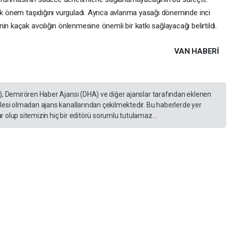
ük önem taşıdığını vurguladı. Ayrıca avlanma yasağı döneminde inci
n kaçak avcılığın önlenmesine önemli bir katkı sağlayacağı belirtildi.
VAN HABERİ
), Demirören Haber Ajansı (DHA) ve diğer ajanslar tarafından eklenen
lesi olmadan ajans kanallarından çekilmektedir. Bu haberlerde yer
 olup sitemizin hiç bir editörü sorumlu tutulamaz...