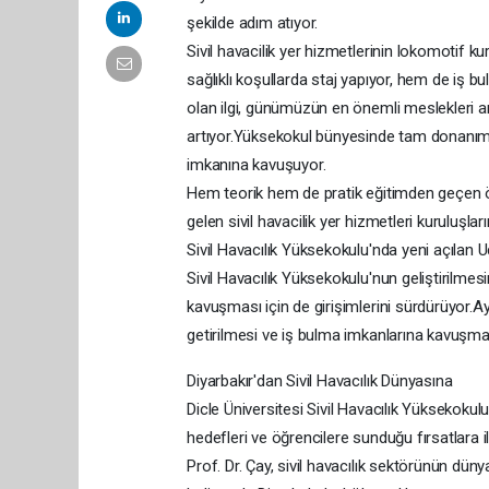
şekilde adım atıyor.
Sivil havacilik yer hizmetlerinin lokomotif k
sağlıklı koşullarda staj yapıyor, hem de iş b
olan ilgi, günümüzün en önemli meslekleri ar
artıyor.Yüksekokul bünyesinde tam donanım
imkanına kavuşuyor.
Hem teorik hem de pratik eğitimden geçen öğ
gelen sivil havacilik yer hizmetleri kuruluşlar
Sivil Havacılık Yüksekokulu'nda yeni açılan 
Sivil Havacılık Yüksekokulu'nun geliştirilme
kavuşması için de girişimlerini sürdürüyor.Ay
getirilmesi ve iş bulma imkanlarına kavuşmaları
Diyarbakır'dan Sivil Havacılık Dünyasına
Dicle Üniversitesi Sivil Havacılık Yüksekoku
hedefleri ve öğrencilere sunduğu fırsatlara 
Prof. Dr. Çay, sivil havacılık sektörünün dü