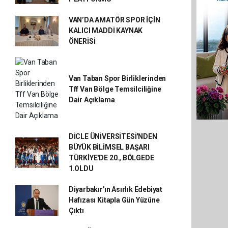
VAN’DA AMATÖR SPOR İÇİN
KALICI MADDİ KAYNAK
ÖNERİSİ
Van Taban Spor Birliklerinden
Tff Van Bölge Temsilciliğine
Dair Açıklama
DİCLE ÜNİVERSİTESİ'NDEN
BÜYÜK BİLİMSEL BAŞARI
TÜRKİYE'DE 20., BÖLGEDE
1.OLDU
Diyarbakır'ın Asırlık Edebiyat
Hafızası Kitapla Gün Yüzüne
Çıktı