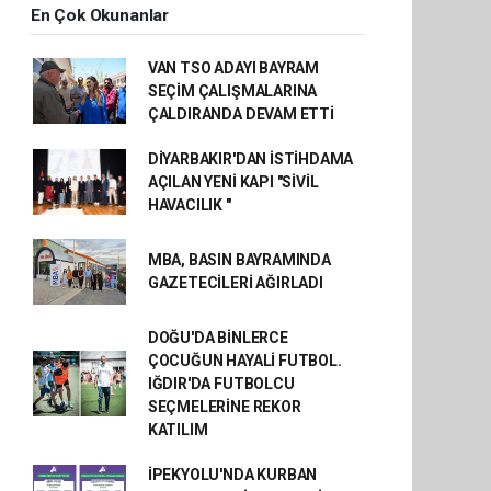
En Çok Okunanlar
VAN TSO ADAYI BAYRAM
SEÇİM ÇALIŞMALARINA
ÇALDIRANDA DEVAM ETTİ
DİYARBAKIR'DAN İSTİHDAMA
AÇILAN YENİ KAPI "SİVİL
HAVACILIK "
MBA, BASIN BAYRAMINDA
GAZETECİLERİ AĞIRLADI
DOĞU'DA BİNLERCE
ÇOCUĞUN HAYALİ FUTBOL.
IĞDIR'DA FUTBOLCU
SEÇMELERİNE REKOR
KATILIM
İPEKYOLU'NDA KURBAN