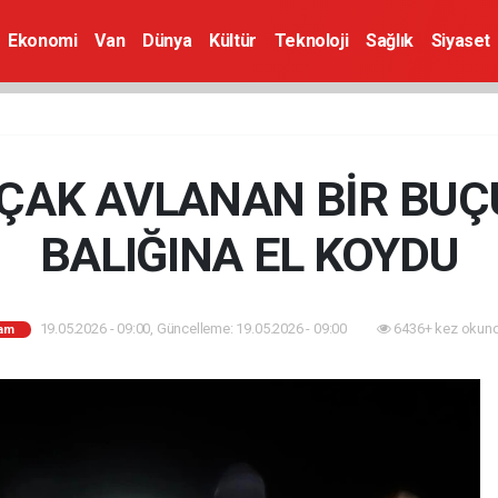
Ekonomi
Van
Dünya
Kültür
Teknoloji
Sağlık
Siyaset
AÇAK AVLANAN BİR BUÇ
BALIĞINA EL KOYDU
19.05.2026 - 09:00, Güncelleme: 19.05.2026 - 09:00
6436+ kez okund
am