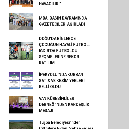
HAVACILIK "
MBA, BASIN BAYRAMINDA
GAZETECİLERİ AĞIRLADI
DOĞU'DA BİNLERCE
ÇOCUĞUN HAYALİ FUTBOL.
IĞDIR'DA FUTBOLCU
SEÇMELERİNE REKOR
KATILIM
İPEKYOLU'NDA KURBAN
SATIŞ VE KESİM YERLERİ
BELLİ OLDU
VAN KÜRESİNLİLER
DERNEĞİ’NDEN KARDEŞLİK
MESAJI
Tuşba Belediyesi’nden
Çiftçilere Fidan, Sebze Fidesi