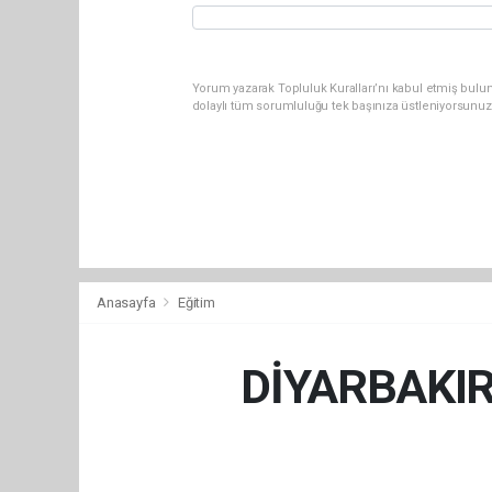
Yorum yazarak Topluluk Kuralları’nı kabul etmiş bulun
dolaylı tüm sorumluluğu tek başınıza üstleniyorsunuz
Anasayfa
Eğitim
DİYARBAKIR