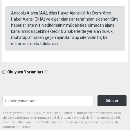
Anadolu Ajansı (AA), İhlas Haber Ajansı (İHA), Demirören
Haber Ajansı (DHA) ve diğer ajanslar tarafından eklenen tüm
haberler, sitemizin editörlerinin müdahalesi olmadan ajans
kanallarından çekilmektedir. Bu haberlerde yer alan hukuki
muhataplar haberi geçen ajanslar olup sitemizin hiç bir
editörü sorumlu tutulamaz...
Okuyucu Yorumları
(0)
Gönder
Yorum yazarak Topluluk Kuralları’nı kabul etmiş bulunuyor ve enfarklihaber.com
sitesine yaptığınız yorumunuzla ilgili doğrudan veya dolaylı tüm sorumluluğu tek
başınıza üstleniyorsunuz. Yazılan tüm yorumlardan site yönetimi hiçbir şekilde
sorumlu tutulamaz.