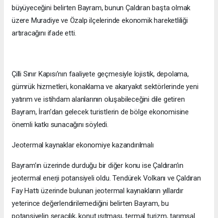
büyüyeceğini belirten Bayram, bunun Çaldıran başta olmak
üzere Muradiye ve Özalp ilçelerinde ekonomik hareketliliği
artıracağını ifade etti.
Çilli Sınır Kapısı’nın faaliyete geçmesiyle lojistik, depolama,
gümrük hizmetleri, konaklama ve akaryakıt sektörlerinde yeni
yatırım ve istihdam alanlarının oluşabileceğini dile getiren
Bayram, İran’dan gelecek turistlerin de bölge ekonomisine
önemli katkı sunacağını söyledi.
Jeotermal kaynaklar ekonomiye kazandırılmalı
Bayram’ın üzerinde durduğu bir diğer konu ise Çaldıran’ın
jeotermal enerji potansiyeli oldu. Tendürek Volkanı ve Çaldıran
Fay Hattı üzerinde bulunan jeotermal kaynakların yıllardır
yeterince değerlendirilemediğini belirten Bayram, bu
potansiyelin seracılık, konut ısıtması, termal turizm, tarımsal