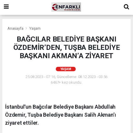
Anasayfa
Yaşam
BAĞCILAR BELEDİYE BAŞKANI
ÖZDEMİR’DEN, TUŞBA BELEDİYE
BAŞKANI AKMAN’A ZİYARET
YAŞAM
25.08.2023 - 07:16, Güncelleme: 08.12.2023 - 03:56
6467+ kez okundu.
İstanbul'un Bağcılar Belediye Başkanı Abdullah
Özdemir, Tuşba Belediye Başkanı Salih Akman’ı
ziyaret ettiler.