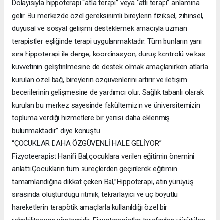
Dolayısıyla hippoterapi “atla terapi” veya “atlı terapi” anlamına
gelir. Bu merkezde özel gereksinimli bireylerin fiziksel, zihinsel,
duyusal ve sosyal gelişimi desteklemek amacıyla uzman
terapistler eşliğinde terapi uygulanmaktadır. Tüm bunların yanı
sıra hippoterapi ile denge, koordinasyon, duruş kontrolü ve kas
kuvvetinin geliştirilmesine de destek olmak amaçlanırken atlarla
kurulan özel bağ, bireylerin özgüvenlerini artırır ve iletişim
becerilerinin gelişmesine de yardımcı olur. Sağlık tabanlı olarak
kurulan bu merkez sayesinde fakültemizin ve üniversitemizin
topluma verdiği hizmetlere bir yenisi daha eklenmiş
bulunmaktadır.” diye konuştu.
“ÇOCUKLAR DAHA ÖZGÜVENLİ HALE GELİYOR”
Fizyoteerapist Hanifi Bal,çocuklara verilen eğitimin önemini
anlattı.Çocukların tüm süreçlerden geçirilerek eğitimin
tamamlandığına dikkat çeken Bal,”Hippoterapi, atın yürüyüş
sırasında oluşturduğu ritmik, tekrarlayıcı ve üç boyutlu
hareketlerin terapötik amaçlarla kullanıldığı özel bir