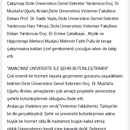
Çalışmayı Dicle Üniversitesi Genel Sekreter Yardımcısı Doç. Dr.
Mustafa Uğurlu Arslan,Dicle Üniversitesi Veteriner Fakültesi
Dekanı Prof. Dr. Sadık Yayla, Dicle Üniversitesi Gemel Sekreter
Yardımcısı Hacı Yılmaz, Dicle Üniversitesi Veteriner Fakültesi
Dekan Yardımcısı Doç. Dr. Emine Çatalkaya , Atçılık ve
Hippoterapi Merkezi Müdürü Mehmet Fatih Pullu ile terapi
çalışmasına katılan özel gereksinimli çocuğun ailesi de takip
etti.
“AMACIMIZ ÜNİVERSİTE İLE ŞEHRİ BÜTÜNLEŞTİRMEK”
Çok önemli bir hizmeti hayata geçirmenin gururunu yaşadıkların
belirten Dicle Üniversitesi Genel Sekreteri Doç. Dr. Mustafa
Uğurlu Arslan, amaçlarının çok amaçlı projelerle üniversiteyi
şehirle bütünleştirmek olduğunu ifade etti.
Arslan,şu ifadelere yer verdi;”Veteriner faklültemiz Türkiye’de
bir ilki gerçekleştirdi. Şehir ve üniversite bütünleşmesi adına
büyük bir hizmet oldu.İlk hastamızı bugün kabul etmiş
olduk.Üniversitemiz kendi içine kapanık değil. Şehrimizi