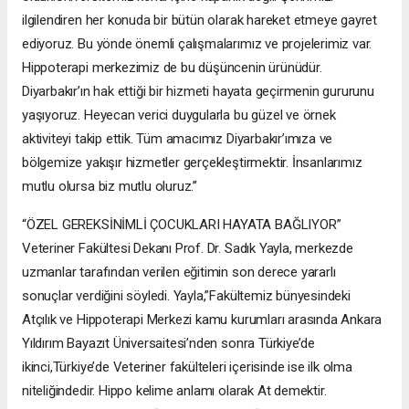
ilgilendiren her konuda bir bütün olarak hareket etmeye gayret
ediyoruz. Bu yönde önemli çalışmalarımız ve projelerimiz var.
Hippoterapi merkezimiz de bu düşüncenin ürünüdür.
Diyarbakır’ın hak ettiği bir hizmeti hayata geçirmenin gururunu
yaşıyoruz. Heyecan verici duygularla bu güzel ve örnek
aktiviteyi takip ettik. Tüm amacımız Diyarbakır’ımıza ve
bölgemize yakışır hizmetler gerçekleştirmektir. İnsanlarımız
mutlu olursa biz mutlu oluruz.”
“ÖZEL GEREKSİNİMLİ ÇOCUKLARI HAYATA BAĞLIYOR”
Veteriner Fakültesi Dekanı Prof. Dr. Sadık Yayla, merkezde
uzmanlar tarafından verilen eğitimin son derece yararlı
sonuçlar verdiğini söyledi. Yayla,”Fakültemiz bünyesindeki
Atçılık ve Hippoterapi Merkezi kamu kurumları arasında Ankara
Yıldırım Bayazıt Üniversaitesi’nden sonra Türkiye’de
ikinci,Türkiye’de Veteriner fakülteleri içerisinde ise ilk olma
niteliğindedir. Hippo kelime anlamı olarak At demektir.