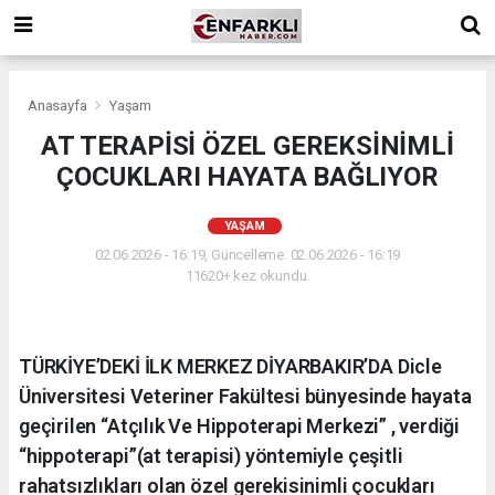
Anasayfa
Yaşam
AT TERAPİSİ ÖZEL GEREKSİNİMLİ
ÇOCUKLARI HAYATA BAĞLIYOR
YAŞAM
02.06.2026 - 16:19, Güncelleme: 02.06.2026 - 16:19
11620+ kez okundu.
TÜRKİYE’DEKİ İLK MERKEZ DİYARBAKIR’DA Dicle
Üniversitesi Veteriner Fakültesi bünyesinde hayata
geçirilen “Atçılık Ve Hippoterapi Merkezi” , verdiği
“hippoterapi”(at terapisi) yöntemiyle çeşitli
rahatsızlıkları olan özel gerekisinimli çocukları