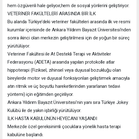
hem özgüvenli hale geliyoır,hem de sosyal yönlerini geliştiriyor.
VETERİNER FAKÜLTELERİ ARASINDA BİR İLK
Bu alanda Türkiye’deki veteriner fakülteleri arasında ilk ve resmi
kurumlar içerisinde de Ankara Yıldırım Bayazıt Üniversitesi’nden
sonra ikinci olan merkezin geliştirilmesi için de yoğun bir süreç
yürütülüyor.
Veteriner Fakültesi ile At Destekli Terapi ve Aktiviteler
Federasyonu (ADETA) arasında yapılan protokolle atlar
hippoterapi (Fiziksel, zihinsel veya duyusal bozukluğu olan
bireylerde motor ve duyusal fonksiyonları geliştirmek amacıyla
atın ritmik ve üç boyutlu hareketlerinden yararlanan tedavi
yöntemi) için eğitimden geçiriliyor.
Ankara Yıldırım Bayazıt Üniversitesi’nin yanı sıra Türkiye Jokey
Kulübü ile de yakın işbirliği yürütülüyor.
İLK HASTA KABULÜNÜN HEYECANI YAŞANDI
Merkezde özel gereksinimli çocuklara yönelik hasta terapi
kabulüne başlandı.