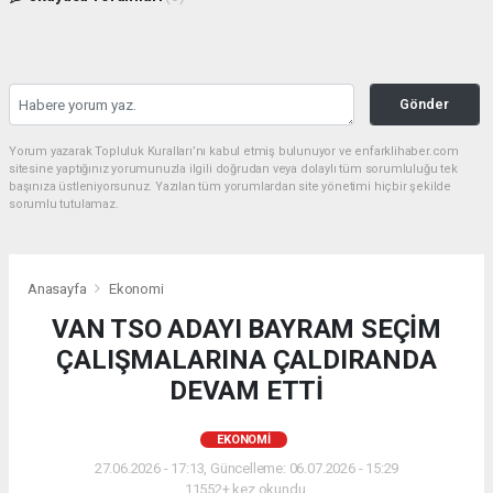
Gönder
Yorum yazarak Topluluk Kuralları’nı kabul etmiş bulunuyor ve enfarklihaber.com
sitesine yaptığınız yorumunuzla ilgili doğrudan veya dolaylı tüm sorumluluğu tek
başınıza üstleniyorsunuz. Yazılan tüm yorumlardan site yönetimi hiçbir şekilde
sorumlu tutulamaz.
Anasayfa
Ekonomi
VAN TSO ADAYI BAYRAM SEÇİM
ÇALIŞMALARINA ÇALDIRANDA
DEVAM ETTİ
EKONOMI
27.06.2026 - 17:13, Güncelleme: 06.07.2026 - 15:29
11552+ kez okundu.