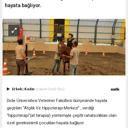
hayata bağlıyor.
Erkek
|
Kadın
(Haberi Sesli Oku)
Dicle Üniversitesi Veteriner Fakültesi bünyesinde hayata
geçirilen “Atçılık Ve Hippoterapi Merkezi” , verdiği
“hippoterapi”(at terapisi) yöntemiyle çeşitli rahatsızlıkları olan
özel gerekisinimli çocukları hayata bağlıyor.