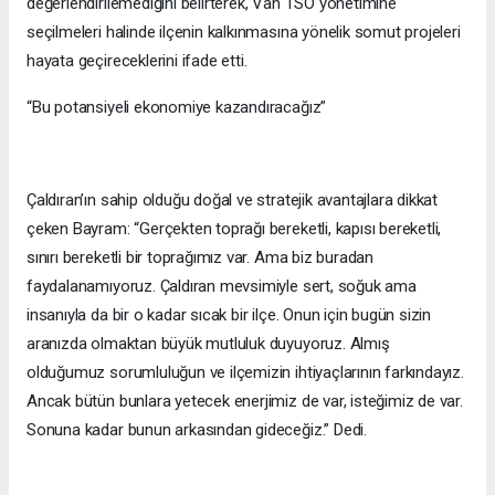
değerlendirilemediğini belirterek, Van TSO yönetimine
seçilmeleri halinde ilçenin kalkınmasına yönelik somut projeleri
hayata geçireceklerini ifade etti.
“Bu potansiyeli ekonomiye kazandıracağız”
Çaldıran’ın sahip olduğu doğal ve stratejik avantajlara dikkat
çeken Bayram: “Gerçekten toprağı bereketli, kapısı bereketli,
sınırı bereketli bir toprağımız var. Ama biz buradan
faydalanamıyoruz. Çaldıran mevsimiyle sert, soğuk ama
insanıyla da bir o kadar sıcak bir ilçe. Onun için bugün sizin
aranızda olmaktan büyük mutluluk duyuyoruz. Almış
olduğumuz sorumluluğun ve ilçemizin ihtiyaçlarının farkındayız.
Ancak bütün bunlara yetecek enerjimiz de var, isteğimiz de var.
Sonuna kadar bunun arkasından gideceğiz.” Dedi.