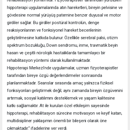
rehabilitasyon yöntemidir. Fizyoterapistler tarafından yürütülen
hippoterapi uygulamalarında atın hareketleri, bireyin pelvisine ve
gövdesine normal yürüyüş paternine benzer duyusal ve motor
girdiler sağlar. Bu girdiler postüral kontrolün, denge
reaksiyonlarının ve fonksiyonel hareket becerilerinin
geliştirilmesine katkıda bulunur. Özellikle serebral palsi, otizm
spektrum bozukluğu, Down sendromu, inme, travmatik beyin
hasarı ve çeşitli nörolojik hastalıklarda tamamlayıcı bir
rehabilitasyon yöntemi olarak kullanılmaktadır.
Hippoterapi Merkezi’nde uygulamalar, uzman fizyoterapistler
tarafından bireye özgü değerlendirmeler sonrasında
planlanmaktadır. Seanslar sırasında amaç yalnızca fiziksel
fonksiyonları geliştirmek değil; aynı zamanda bireyin özgüvenini
artırmak, sosyal katılımını desteklemek ve yaşam kalitesine
katkı sağlamaktır. At ile kurulan özel etkileşim sayesinde
hippoterapi, rehabilitasyon sürecine motivasyon ve keyif katan,
multidisipliner yaklaşımın önemli bir bileşeni olarak öne
çıkmaktadır.” ifadelerine yer verdi.