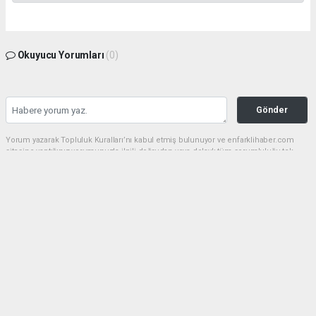
Okuyucu Yorumları
(0)
Gönder
Yorum yazarak Topluluk Kuralları’nı kabul etmiş bulunuyor ve enfarklihaber.com
sitesine yaptığınız yorumunuzla ilgili doğrudan veya dolaylı tüm sorumluluğu tek
başınıza üstleniyorsunuz. Yazılan tüm yorumlardan site yönetimi hiçbir şekilde
sorumlu tutulamaz.
haber paketi
haber scripti
haber yazılımı
Tüm hakları saklı tutulmaktadır.Copyright 2026©
Haber Yazılımı:
Web Aksiyon ®