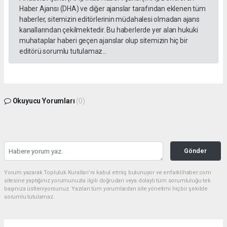
Haber Ajansı (DHA) ve diğer ajanslar tarafından eklenen tüm
haberler, sitemizin editörlerinin müdahalesi olmadan ajans
kanallarından çekilmektedir. Bu haberlerde yer alan hukuki
muhataplar haberi geçen ajanslar olup sitemizin hiç bir
editörü sorumlu tutulamaz...
Okuyucu Yorumları
(0)
Gönder
Yorum yazarak Topluluk Kuralları’nı kabul etmiş bulunuyor ve enfarklihaber.com
sitesine yaptığınız yorumunuzla ilgili doğrudan veya dolaylı tüm sorumluluğu tek
başınıza üstleniyorsunuz. Yazılan tüm yorumlardan site yönetimi hiçbir şekilde
sorumlu tutulamaz.