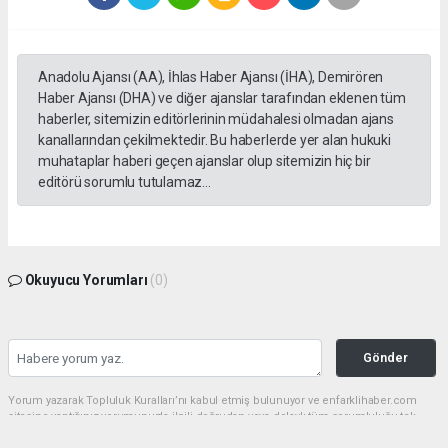
Anadolu Ajansı (AA), İhlas Haber Ajansı (İHA), Demirören
Haber Ajansı (DHA) ve diğer ajanslar tarafından eklenen tüm
haberler, sitemizin editörlerinin müdahalesi olmadan ajans
kanallarından çekilmektedir. Bu haberlerde yer alan hukuki
muhataplar haberi geçen ajanslar olup sitemizin hiç bir
editörü sorumlu tutulamaz...
Okuyucu Yorumları
(0)
Gönder
Yorum yazarak Topluluk Kuralları’nı kabul etmiş bulunuyor ve enfarklihaber.com
sitesine yaptığınız yorumunuzla ilgili doğrudan veya dolaylı tüm sorumluluğu tek
başınıza üstleniyorsunuz. Yazılan tüm yorumlardan site yönetimi hiçbir şekilde