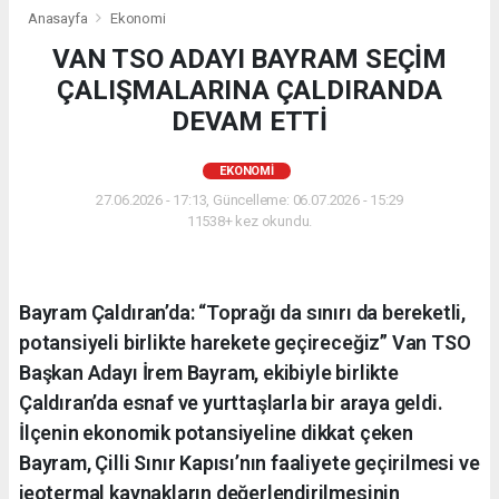
Anasayfa
Ekonomi
VAN TSO ADAYI BAYRAM SEÇİM
ÇALIŞMALARINA ÇALDIRANDA
DEVAM ETTİ
EKONOMI
27.06.2026 - 17:13, Güncelleme: 06.07.2026 - 15:29
11538+ kez okundu.
Bayram Çaldıran’da: “Toprağı da sınırı da bereketli,
potansiyeli birlikte harekete geçireceğiz” Van TSO
Başkan Adayı İrem Bayram, ekibiyle birlikte
Çaldıran’da esnaf ve yurttaşlarla bir araya geldi.
İlçenin ekonomik potansiyeline dikkat çeken
Bayram, Çilli Sınır Kapısı’nın faaliyete geçirilmesi ve
jeotermal kaynakların değerlendirilmesinin