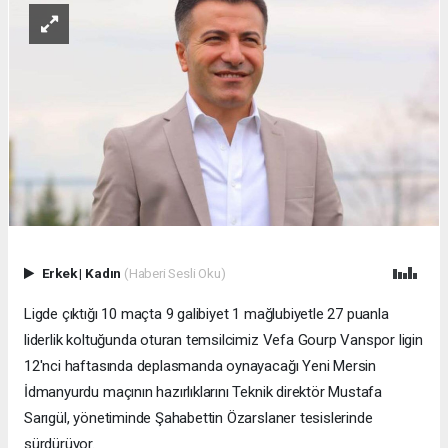
Erkek
|
Kadın
(Haberi Sesli Oku)
Ligde çıktığı 10 maçta 9 galibiyet 1 mağlubiyetle 27 puanla
liderlik koltuğunda oturan temsilcimiz Vefa Gourp Vanspor ligin
12'nci haftasında deplasmanda oynayacağı Yeni Mersin
İdmanyurdu maçının hazırlıklarını Teknik direktör Mustafa
Sarıgül, yönetiminde Şahabettin Özarslaner tesislerinde
sürdürüyor.