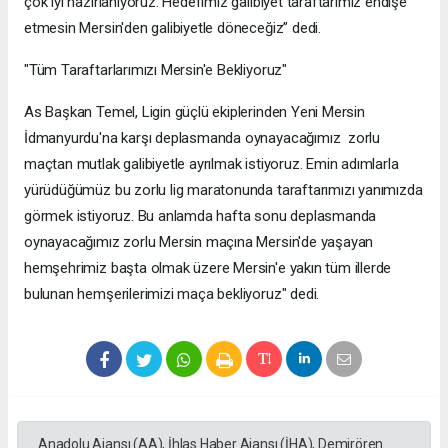
çok iyi hazırlanıyoruz. Hedefimiz galibiyet taraftarımız endişe
etmesin Mersin'den galibiyetle döneceğiz” dedi.
"Tüm Taraftarlarımızı Mersin'e Bekliyoruz"
As Başkan Temel, Ligin güçlü ekiplerinden Yeni Mersin
İdmanyurdu'na karşı deplasmanda oynayacağımız zorlu
maçtan mutlak galibiyetle ayrılmak istiyoruz. Emin adımlarla
yürüdüğümüz bu zorlu lig maratonunda taraftarımızı yanımızda
görmek istiyoruz. Bu anlamda hafta sonu deplasmanda
oynayacağımız zorlu Mersin maçına Mersin'de yaşayan
hemşehrimiz başta olmak üzere Mersin'e yakın tüm illerde
bulunan hemşerilerimizi maça bekliyoruz" dedi.
Anadolu Ajansı (AA), İhlas Haber Ajansı (İHA), Demirören