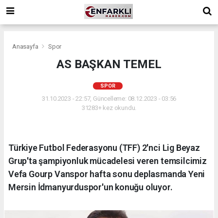
Anasayfa
Spor
AS BAŞKAN TEMEL
SPOR
31.10.2023 - 22:57, Güncelleme: 08.12.2023 - 03:56
31283+ kez okundu.
Türkiye Futbol Federasyonu (TFF) 2'nci Lig Beyaz
Grup'ta şampiyonluk mücadelesi veren temsilcimiz
Vefa Gourp Vanspor hafta sonu deplasmanda Yeni
Mersin İdmanyurduspor'un konuğu oluyor.