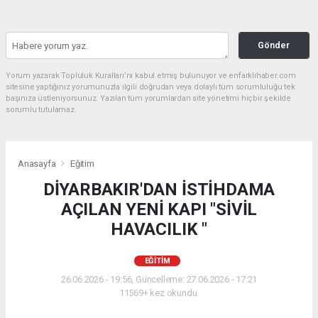
Gönder
Yorum yazarak Topluluk Kuralları’nı kabul etmiş bulunuyor ve enfarklihaber.com
sitesine yaptığınız yorumunuzla ilgili doğrudan veya dolaylı tüm sorumluluğu tek
başınıza üstleniyorsunuz. Yazılan tüm yorumlardan site yönetimi hiçbir şekilde
sorumlu tutulamaz.
Anasayfa
Eğitim
DİYARBAKIR'DAN İSTİHDAMA
AÇILAN YENİ KAPI "SİVİL
HAVACILIK "
EĞITIM
26.06.2026 - 19:56, Güncelleme: 27.06.2026 - 17:21
11569+ kez okundu.