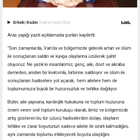
Erkek
|
Kadın
(Haberi Sesli Oku)
Aras yapığı yazılı açıklamada şunları kaydetti:
“Son zamanlarda, Van’da ve bölgemizde giderek artan ve ölüm
ile sonuçlanan saldırı ve kavga olaylarına üzülerek şahit
oluyoruz. Ne yazık ki insanlarımız, genç, aile, dost ve akraba
demeden, aniden bir kıvılcımla, birbirine saldırıyor ve ölüm ile
sonuçlanan hadiselere yol açarak, hem ailelere hem de
toplumumuza büyük bir huzursuzluk ve tehlike dağıtıyor.
Bizler, aile yapısına, kardeşlik hukukuna ve toplum huzuruna
önem veren sivil toplum kuruluşu olarak, ilimiz ve bölgemizde
artış gösteren bu tür üzücü hadiselerden dolayı, olayların
tehlike ve zarar boyutunun sadece aileler ile sınırlı kalmadığını,
aynı zamanda toplumu etkileyecek boyuta ulaştığını