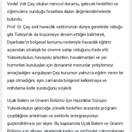
Vedat Veli Çay, okulun mevcut durumu, gelecek hedefleri ve
öğrencilere sunduğu fırsatlara ilişkin değerlendirmelerde
bulundu.
Prof. Dr. Çay, sivil havacılık sektörünün dünya genelinde olduğu
gibi Türkiye’de de büyümeye devam ettiğini belirterek,
Diyarbakır’ın bölgesel konumu nedeniyle havacılık eğitimi
açısından stratejik bir öneme sahip olduğunu ifade etti.
Yüksekokulun, havayolu şirketleri, havalimanları ve yer
hizmetleri kuruluşları için donanımlı mezunlar yetiştirmeyi
amaçladığını vurgulayan Çay, kurumun yalnızca eğitim veren bir
yapı olmadığını, aynı zamanda bölgesel kalkınmaya ve
istihdama katkı sunduğunu söyledi.
Uçak Bakım ve Onarım Bölümü İçin Hazırlıklar Sürüyor
Yüksekokulun geleceğe yönelik hedefleri arasında program
çeşitliliğinin artırılması ve sektörle entegrasyonun
güçlendirilmesi yer alıyor. Bu kapsamda Uçak Bakım ve Onarım
Bölümü için altyapı, akademik kadro ve müfredat çalışmalarının