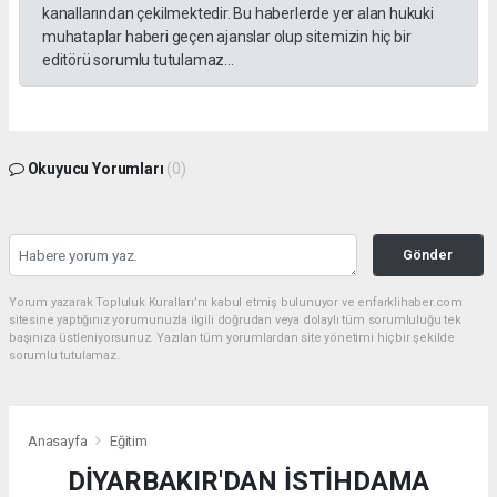
kanallarından çekilmektedir. Bu haberlerde yer alan hukuki
muhataplar haberi geçen ajanslar olup sitemizin hiç bir
editörü sorumlu tutulamaz...
Okuyucu Yorumları
(0)
Gönder
Yorum yazarak Topluluk Kuralları’nı kabul etmiş bulunuyor ve enfarklihaber.com
sitesine yaptığınız yorumunuzla ilgili doğrudan veya dolaylı tüm sorumluluğu tek
başınıza üstleniyorsunuz. Yazılan tüm yorumlardan site yönetimi hiçbir şekilde
sorumlu tutulamaz.
Anasayfa
Eğitim
DİYARBAKIR'DAN İSTİHDAMA