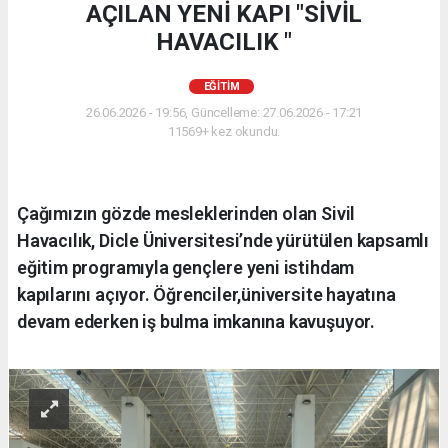
AÇILAN YENİ KAPI "SİVİL
HAVACILIK "
EĞITIM
26.06.2026 - 19:56, Güncelleme: 27.06.2026 - 17:21
11569+ kez okundu.
Çağımızın gözde mesleklerinden olan Sivil
Havacılık, Dicle Üniversitesi’nde yürütülen kapsamlı
eğitim programıyla gençlere yeni istihdam
kapılarını açıyor. Öğrenciler,üniversite hayatına
devam ederken iş bulma imkanına kavuşuyor.