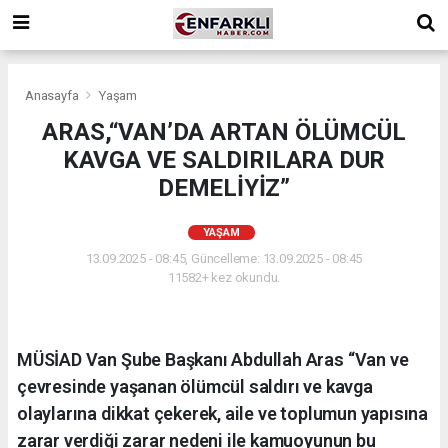
Anasayfa
Yaşam
ARAS,“VAN’DA ARTAN ÖLÜMCÜL
KAVGA VE SALDIRILARA DUR
DEMELİYİZ”
YAŞAM
13.09.2025 - 08:45, Güncelleme: 13.09.2025 - 08:45
11582+ kez okundu.
MÜSİAD Van Şube Başkanı Abdullah Aras “Van ve
çevresinde yaşanan ölümcül saldırı ve kavga
olaylarına dikkat çekerek, aile ve toplumun yapısına
zarar verdiği zarar nedeni ile kamuoyunun bu