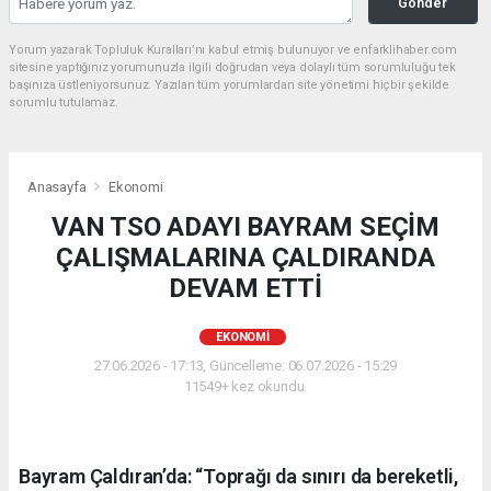
Gönder
Yorum yazarak Topluluk Kuralları’nı kabul etmiş bulunuyor ve enfarklihaber.com
sitesine yaptığınız yorumunuzla ilgili doğrudan veya dolaylı tüm sorumluluğu tek
başınıza üstleniyorsunuz. Yazılan tüm yorumlardan site yönetimi hiçbir şekilde
sorumlu tutulamaz.
Anasayfa
Ekonomi
VAN TSO ADAYI BAYRAM SEÇİM
ÇALIŞMALARINA ÇALDIRANDA
DEVAM ETTİ
EKONOMI
27.06.2026 - 17:13, Güncelleme: 06.07.2026 - 15:29
11549+ kez okundu.
Bayram Çaldıran’da: “Toprağı da sınırı da bereketli,