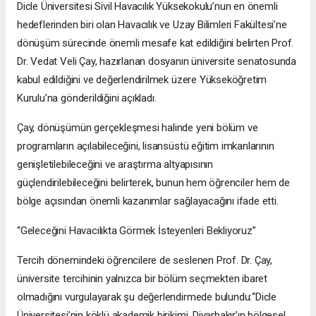
Dicle Üniversitesi Sivil Havacılık Yüksekokulu’nun en önemli
hedeflerinden biri olan Havacılık ve Uzay Bilimleri Fakültesi’ne
dönüşüm sürecinde önemli mesafe kat edildiğini belirten Prof.
Dr. Vedat Veli Çay, hazırlanan dosyanın üniversite senatosunda
kabul edildiğini ve değerlendirilmek üzere Yükseköğretim
Kurulu’na gönderildiğini açıkladı.
Çay, dönüşümün gerçekleşmesi halinde yeni bölüm ve
programların açılabileceğini, lisansüstü eğitim imkanlarının
genişletilebileceğini ve araştırma altyapısının
güçlendirilebileceğini belirterek, bunun hem öğrenciler hem de
bölge açısından önemli kazanımlar sağlayacağını ifade etti.
“Geleceğini Havacılıkta Görmek İsteyenleri Bekliyoruz”
Tercih dönemindeki öğrencilere de seslenen Prof. Dr. Çay,
üniversite tercihinin yalnızca bir bölüm seçmekten ibaret
olmadığını vurgulayarak şu değerlendirmede bulundu:“Dicle
Üniversitesi’nin köklü akademik birikimi, Diyarbakır’ın bölgesel