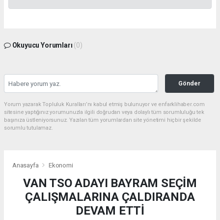
Okuyucu Yorumları
(0)
Gönder
Yorum yazarak Topluluk Kuralları’nı kabul etmiş bulunuyor ve enfarklihaber.com
sitesine yaptığınız yorumunuzla ilgili doğrudan veya dolaylı tüm sorumluluğu tek
başınıza üstleniyorsunuz. Yazılan tüm yorumlardan site yönetimi hiçbir şekilde
sorumlu tutulamaz.
Anasayfa
Ekonomi
VAN TSO ADAYI BAYRAM SEÇİM
ÇALIŞMALARINA ÇALDIRANDA
DEVAM ETTİ