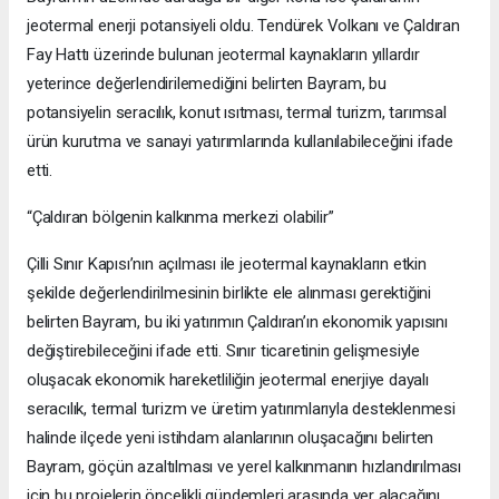
jeotermal enerji potansiyeli oldu. Tendürek Volkanı ve Çaldıran
Fay Hattı üzerinde bulunan jeotermal kaynakların yıllardır
yeterince değerlendirilemediğini belirten Bayram, bu
potansiyelin seracılık, konut ısıtması, termal turizm, tarımsal
ürün kurutma ve sanayi yatırımlarında kullanılabileceğini ifade
etti.
“Çaldıran bölgenin kalkınma merkezi olabilir”
Çilli Sınır Kapısı’nın açılması ile jeotermal kaynakların etkin
şekilde değerlendirilmesinin birlikte ele alınması gerektiğini
belirten Bayram, bu iki yatırımın Çaldıran’ın ekonomik yapısını
değiştirebileceğini ifade etti. Sınır ticaretinin gelişmesiyle
oluşacak ekonomik hareketliliğin jeotermal enerjiye dayalı
seracılık, termal turizm ve üretim yatırımlarıyla desteklenmesi
halinde ilçede yeni istihdam alanlarının oluşacağını belirten
Bayram, göçün azaltılması ve yerel kalkınmanın hızlandırılması
için bu projelerin öncelikli gündemleri arasında yer alacağını