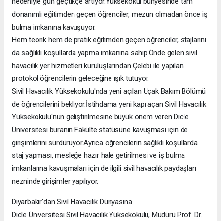
nedeniyle gün geçtikçe artıyor.Yüksekokul bünyesinde tam
donanımlı eğitimden geçen öğrenciler, mezun olmadan önce iş
bulma imkanına kavuşuyor.
Hem teorik hem de pratik eğitimden geçen öğrenciler, stajlarını
da sağlıklı koşullarda yapma imkanına sahip.Önde gelen sivil
havacilik yer hizmetleri kuruluşlarından Çelebi ile yapılan
protokol öğrencilerin geleceğine ışık tutuyor.
Sivil Havacılık Yüksekokulu'nda yeni açılan Uçak Bakım Bölümü
de öğrencilerini bekliyor.İstihdama yeni kapı açan Sivil Havacılık
Yüksekokulu'nun geliştirilmesine büyük önem veren Dicle
Üniversitesi buranın Fakülte statüsüne kavuşması için de
girişimlerini sürdürüyor.Ayrıca öğrencilerin sağlıklı koşullarda
staj yapması, mesleğe hazır hale getirilmesi ve iş bulma
imkanlarına kavuşmaları için de ilgili sivil havacılık paydaşları
nezninde girişimler yapılıyor.
Diyarbakır'dan Sivil Havacılık Dünyasına
Dicle Üniversitesi Sivil Havacılık Yüksekokulu, Müdürü Prof. Dr.