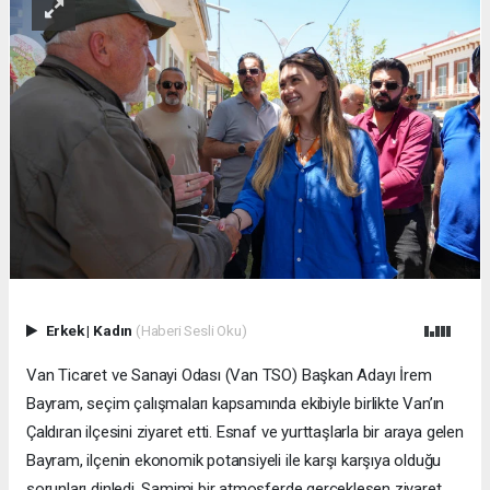
Erkek
|
Kadın
(Haberi Sesli Oku)
Van Ticaret ve Sanayi Odası (Van TSO) Başkan Adayı İrem
Bayram, seçim çalışmaları kapsamında ekibiyle birlikte Van’ın
Çaldıran ilçesini ziyaret etti. Esnaf ve yurttaşlarla bir araya gelen
Bayram, ilçenin ekonomik potansiyeli ile karşı karşıya olduğu
sorunları dinledi. Samimi bir atmosferde gerçekleşen ziyaret