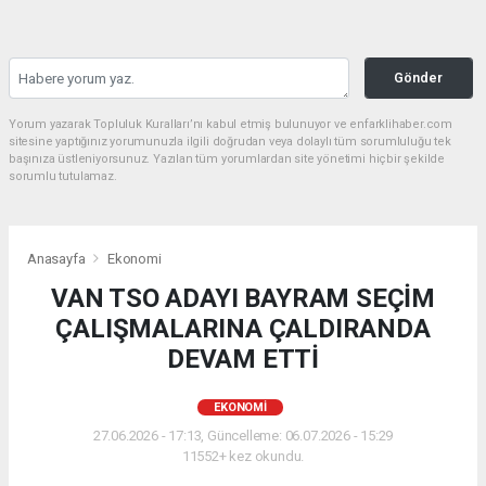
Gönder
Yorum yazarak Topluluk Kuralları’nı kabul etmiş bulunuyor ve enfarklihaber.com
sitesine yaptığınız yorumunuzla ilgili doğrudan veya dolaylı tüm sorumluluğu tek
başınıza üstleniyorsunuz. Yazılan tüm yorumlardan site yönetimi hiçbir şekilde
sorumlu tutulamaz.
Anasayfa
Ekonomi
VAN TSO ADAYI BAYRAM SEÇİM
ÇALIŞMALARINA ÇALDIRANDA
DEVAM ETTİ
EKONOMI
27.06.2026 - 17:13, Güncelleme: 06.07.2026 - 15:29
11552+ kez okundu.