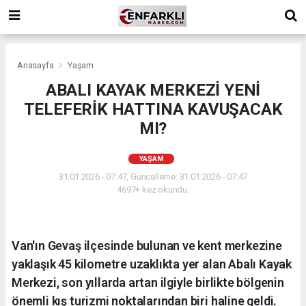
Anasayfa
Yaşam
ABALI KAYAK MERKEZİ YENİ
TELEFERİK HATTINA KAVUŞACAK
MI?
YAŞAM
31.01.2026 - 07:47, Güncelleme: 31.01.2026 - 07:47
4697+ kez okundu.
Van'ın Gevaş ilçesinde bulunan ve kent merkezine
yaklaşık 45 kilometre uzaklıkta yer alan Abalı Kayak
Merkezi, son yıllarda artan ilgiyle birlikte bölgenin
önemli kış turizmi noktalarından biri haline geldi.