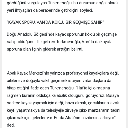
gördüğünü vurgulayan Türkmenoğlu, bu durumun doğal olarak
yeni ihtiyaçları da beraberinde getirdiğini söyledi.
“KAYAK SPORU, VAN’DA KÖKLÜ BİR GEÇMİŞE SAHİP”
Doğu Anadolu Bölgesi’nde kayak sporunun köklü bir geçmişe
sahip olduğunu dile getiren Türkmenoğlu, Van’da da kayak
sporuna olan ilginin giderek arttığını belirtti.
Abalı Kayak Merkezi’nin yalnızca profesyonel kayakçılara değil,
ailelere ve doğayla vakit geçirmek isteyen vatandaşlara da
hitap ettiğini ifade eden Türkmenoğlu, “Hafta içi olmasına
rağmen buranın oldukça kalabalık olduğunu görüyoruz. Buraya
sadece kayak yapmak için değil, hava almak, çocuklarına kızak
keyfi yaşatmak ya da telesiyejle zirveye çıkıp manzaranın tadını
çıkarmak için gelenler var. Bu da Abalı’nın cazibesini artırıyor”
dedi.