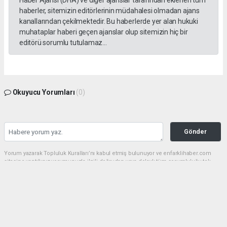
Haber Ajansı (DHA) ve diğer ajanslar tarafından eklenen tüm
haberler, sitemizin editörlerinin müdahalesi olmadan ajans
kanallarından çekilmektedir. Bu haberlerde yer alan hukuki
muhataplar haberi geçen ajanslar olup sitemizin hiç bir
editörü sorumlu tutulamaz...
Okuyucu Yorumları
(0)
Gönder
Yorum yazarak Topluluk Kuralları’nı kabul etmiş bulunuyor ve enfarklihaber.com
sitesine yaptığınız yorumunuzla ilgili doğrudan veya dolaylı tüm sorumluluğu tek
başınıza üstleniyorsunuz. Yazılan tüm yorumlardan site yönetimi hiçbir şekilde
sorumlu tutulamaz.