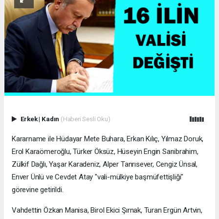
Erkek
|
Kadın
(Haberi Sesli Oku)
Kararname ile Hüdayar Mete Buhara, Erkan Kılıç, Yılmaz Doruk,
Erol Karaömeroğlu, Türker Öksüz, Hüseyin Engin Sarıibrahim,
Zülkif Dağlı, Yaşar Karadeniz, Alper Tanrısever, Cengiz Ünsal,
Enver Ünlü ve Cevdet Atay "vali-mülkiye başmüfettişliği"
görevine getirildi.
Vahdettin Özkan Manisa, Birol Ekici Şırnak, Turan Ergün Artvin,