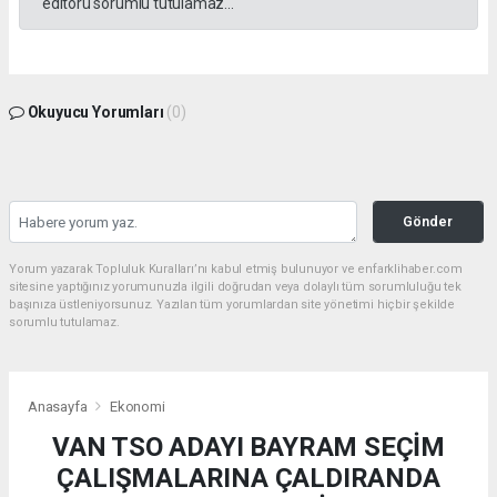
editörü sorumlu tutulamaz...
Okuyucu Yorumları
(0)
Gönder
Yorum yazarak Topluluk Kuralları’nı kabul etmiş bulunuyor ve enfarklihaber.com
sitesine yaptığınız yorumunuzla ilgili doğrudan veya dolaylı tüm sorumluluğu tek
başınıza üstleniyorsunuz. Yazılan tüm yorumlardan site yönetimi hiçbir şekilde
sorumlu tutulamaz.
Anasayfa
Ekonomi
VAN TSO ADAYI BAYRAM SEÇİM
ÇALIŞMALARINA ÇALDIRANDA