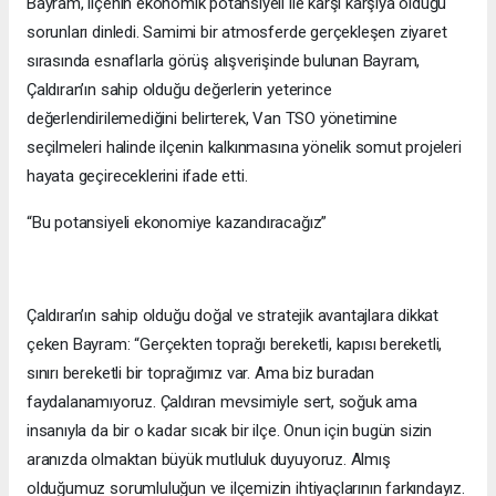
Bayram, ilçenin ekonomik potansiyeli ile karşı karşıya olduğu
sorunları dinledi. Samimi bir atmosferde gerçekleşen ziyaret
sırasında esnaflarla görüş alışverişinde bulunan Bayram,
Çaldıran’ın sahip olduğu değerlerin yeterince
değerlendirilemediğini belirterek, Van TSO yönetimine
seçilmeleri halinde ilçenin kalkınmasına yönelik somut projeleri
hayata geçireceklerini ifade etti.
“Bu potansiyeli ekonomiye kazandıracağız”
Çaldıran’ın sahip olduğu doğal ve stratejik avantajlara dikkat
çeken Bayram: “Gerçekten toprağı bereketli, kapısı bereketli,
sınırı bereketli bir toprağımız var. Ama biz buradan
faydalanamıyoruz. Çaldıran mevsimiyle sert, soğuk ama
insanıyla da bir o kadar sıcak bir ilçe. Onun için bugün sizin
aranızda olmaktan büyük mutluluk duyuyoruz. Almış
olduğumuz sorumluluğun ve ilçemizin ihtiyaçlarının farkındayız.