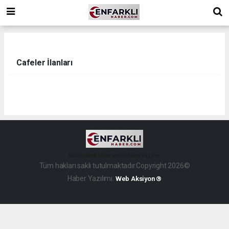
Cafeler İlanları
haber paketi
haber scripti
haber yazılımı
Tüm hakları saklı tutulmaktadır.Copyright 2026©
Haber Yazılımı:
Web Aksiyon ®